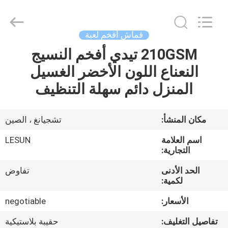
Haining
Lesun
Textile
Technology
CO.,LTD.
قماش أفخم لعبة
All
Rights
Reserved.
210GSM تيدي أفخم النسيج
الصفحة
النعناع اللون الأخضر الغسيل
الرئيسية
المنزل دائم سهلة التنظيف
منتجات
مكان المنشأ:
تشجيانغ ، الصين
معلومات
اسم العلامة
LESUN
عنا
التجارية:
الحد الأدنى
تفاوض
لكمية:
جولة
في
الأسعار:
negotiable
المعمل
تفاصيل التغليف:
حقيبة بلاستيكية