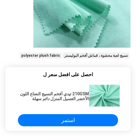
نسيج لعبة محشوة ، قماش أفخم البوليستر
polyester plush fabric
احصل على افضل سعر ل
210GSM تيدي أفخم النسيج النعناع اللون
الأخضر الغسيل المنزل دائم سهلة
التنظيف
استمر