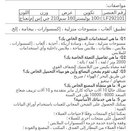
مواصفات:
رقم العنصر.
تكوين
عرض
وزن
اللون
LF292101
100٪ بوليستر
160 سم
210 جي إس إم
نعناع
تطبيق:
ألعاب ، منسوجات منزلية ، إكسسوارات ، بيجامة ، إلخ.
Q1: ما هي استخدامات المنتج الخاص بك؟
منسوجات منزلية ، ستارة ، وسادة أريكة ، أحذية ، ألعاب ، إكسسوارات ،
ملابس ، بطانيات ، ملابس سباحة ، ملابس داخلية وأي استخدامات
للملابس.
Q2: ما هي تفاصيل التعبئة الخاصة بك؟
2000 متر / لفة ، 1 لفة / بالة ؛
لفة معبأة بكيس من البلاستيك الشفاف القوي
Q3: كيف تقوم بشحن البضائع وأين هو ميناء التحميل الخاص بك؟
عن طريق البحر / الهواء / صريح
شنغهاي / نينغبو
س 4: ما هو منشأة المصنع الخاص بك؟
نمتلك حاليًا 10 آلات حياكة كارل ماير متقدمة و 10 آلات تزييف شعاع.
السعة: 8000 - 10000 طن في السنة
س 5: ما هي خدماتك الأساسية؟
يمكنك الحصول على الشحن المجاني للعينات باستخدام أوراق البيانات
الفنية ؛
يمكننا إنتاج المنتجات وفقًا لاحتياجات العملاء ؛
الحصول على منتجات أخرى للعملاء ؛
وقفة واحدة خدمة حزمة اكسسوارات الملابس ؛
انتقاء العملاء من المطار إلى الفندق ، المكتب ، المصنع والعودة ؛