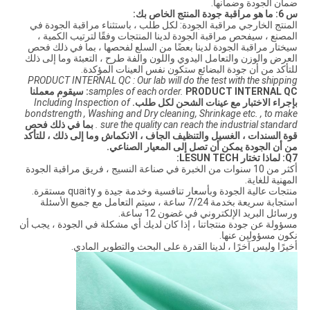
ضمان الجودة وضمانها.
س 6: ما هو مراقبة جودة المنتج الخاص بك:
المنتج الخارجي مراقبة الجودة: لكل طلب ، باستثناء مراقبة الجودة في
المصنع ، سيفحص مراقبة الجودة لدينا المنتجات وفقًا لترتيب الكمية ،
سيختار مراقبة الجودة لدينا بعضًا من السلع لفحصها ، بما في ذلك فحص
العرض والوزن والتعامل اليدوي واللون والفة طرح ، التعبئة وما إلى ذلك
للتأكد من أن جودة البضائع ستكون نفس العينات المؤكدة.
PRODUCT INTERNAL QC : Our lab will do the test with the shipping
samples of each order.
PRODUCT INTERNAL QC: سيقوم معملنا
بإجراء الاختبار مع عينات الشحن لكل طلب.
Including Inspection of
bondstrength , Washing and Dry cleaning, Shrinkage etc. , to make
sure the quality can reach the industrial standard .
بما في ذلك فحص
قوة السندات ، الغسيل والتنظيف الجاف ، الانكماش وما إلى ذلك ، للتأكد
من أن الجودة يمكن أن تصل إلى المعيار الصناعي.
Q7: لماذا تختار LESUN TECH:
أكثر من 10 سنوات من الخبرة في صناعة النسيج ، فريق مراقبة الجودة
المهنية للغاية.
منتجات عالية الجودة وبأسعار تنافسية وخدمة جيدة و quaity مستقرة.
استجابة سريعة بخدمة 7/24 ساعة ، سيتم التعامل مع جميع الأسئلة
ورسائل البريد الإلكتروني في غضون 12 ساعة.
مسؤولة عن جودة منتجاتنا ، إذا كان لديك أي مشكلة في الجودة ، يجب أن
نكون مسؤولين عنها.
أخيرًا وليس آخرًا ، لدينا القدرة على البحث والتطوير المادي.