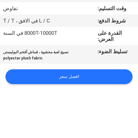
وقت التسليم:
تفاوض
مراقبة
شروط الدفع:
L / C في الافق ، T / T
الجودة
القدرة على
8000T-10000T في السنة
العرض:
اتصل
تسليط الضوء:
,
نسيج لعبة محشوة ، قماش أفخم البوليستر
بنا
polyester plush fabric
أخبار
افضل سعر
اطلب
اقتباس
خريطة
الموقع