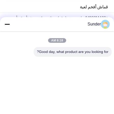
قماش أفخم لعبة
340GSM 100٪ بوليستر مخمل قماش دائرة حلقة صوف أزرق وأبيض
Sunder
190GSM أفخم لعبة نسيج 100 ٪ البوليستر انفتل الحياكة الوردي 160
سم العرض
8:18 AM
250GSM أفخم لعبة نسيج / نسيج القطيفة الناعمة الاعوجاج محبوك
اللون الأزرق الملكي
Good day, what product are you looking for?
فئات شعبية
جميع
أقمشة بوليستر مخملية
نسيج بوليستر دقيق
مادة ثوب السباحة
مايكرو أقمشة تنجيد
نسيج محبوك نحى
نسيج المخمل الصغير