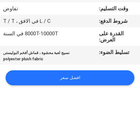
وقت التسليم:
تفاوض
مراقبة
شروط الدفع:
L / C في الافق ، T / T
الجودة
القدرة على
8000T-10000T في السنة
العرض:
اتصل
تسليط الضوء:
,
نسيج لعبة محشوة ، قماش أفخم البوليستر
بنا
polyester plush fabric
أخبار
افضل سعر
اطلب
اقتباس
خريطة
الموقع