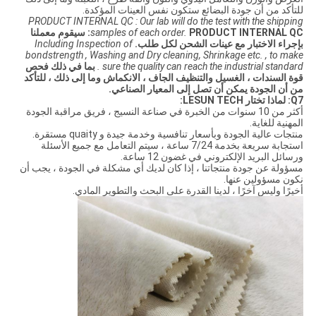
للتأكد من أن جودة البضائع ستكون نفس العينات المؤكدة.
PRODUCT INTERNAL QC : Our lab will do the test with the shipping
samples of each order.
PRODUCT INTERNAL QC: سيقوم معملنا
بإجراء الاختبار مع عينات الشحن لكل طلب.
Including Inspection of
bondstrength , Washing and Dry cleaning, Shrinkage etc. , to make
sure the quality can reach the industrial standard .
بما في ذلك فحص
قوة السندات ، الغسيل والتنظيف الجاف ، الانكماش وما إلى ذلك ، للتأكد
من أن الجودة يمكن أن تصل إلى المعيار الصناعي.
Q7: لماذا تختار LESUN TECH:
أكثر من 10 سنوات من الخبرة في صناعة النسيج ، فريق مراقبة الجودة
المهنية للغاية.
منتجات عالية الجودة وبأسعار تنافسية وخدمة جيدة و quaity مستقرة.
استجابة سريعة بخدمة 7/24 ساعة ، سيتم التعامل مع جميع الأسئلة
ورسائل البريد الإلكتروني في غضون 12 ساعة.
مسؤولة عن جودة منتجاتنا ، إذا كان لديك أي مشكلة في الجودة ، يجب أن
نكون مسؤولين عنها.
أخيرًا وليس آخرًا ، لدينا القدرة على البحث والتطوير المادي.