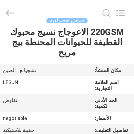
Haining
Lesun
Textile
Technology
CO.,LTD.
قماش أفخم لعبة
All
Rights
Reserved.
220GSM الاعوجاج نسيج محبوك
الصفحة
القطيفة للحيوانات المحنطة بيج
الرئيسية
مريح
منتجات
مكان المنشأ:
تشجيانغ ، الصين
معلومات
اسم العلامة
LESUN
عنا
التجارية:
الحد الأدنى
تفاوض
لكمية:
جولة
في
الأسعار:
negotiable
المعمل
تفاصيل التغليف:
حقيبة بلاستيكية