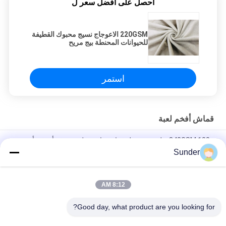
احصل على افضل سعر ل
220GSM الاعوجاج نسيج محبوك القطيفة
للحيوانات المحنطة بيج مريح
استمر
قماش أفخم لعبة
340GSM 100٪ بوليستر مخمل قماش دائرة حلقة صوف أزرق وأبيض
Sunder
190GSM أفخم لعبة نسيج 100 ٪ البوليستر انفتل الحياكة الوردي 160
سم العرض
8:12 AM
250GSM أفخم لعبة نسيج / نسيج القطيفة الناعمة الاعوجاج محبوك
اللون الأزرق الملكي
Good day, what product are you looking for?
جميع