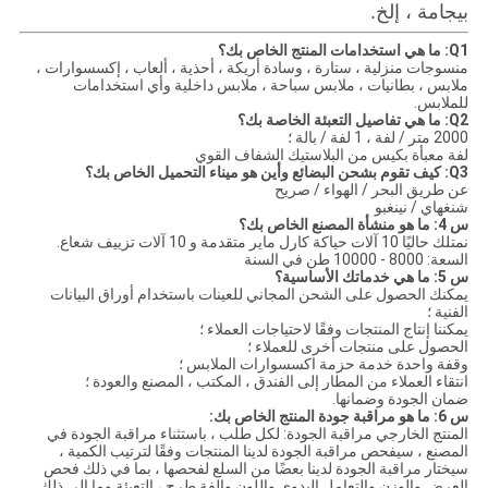
بيجامة ، إلخ.
Q1: ما هي استخدامات المنتج الخاص بك؟
منسوجات منزلية ، ستارة ، وسادة أريكة ، أحذية ، ألعاب ، إكسسوارات ،
ملابس ، بطانيات ، ملابس سباحة ، ملابس داخلية وأي استخدامات
للملابس.
Q2: ما هي تفاصيل التعبئة الخاصة بك؟
2000 متر / لفة ، 1 لفة / بالة ؛
لفة معبأة بكيس من البلاستيك الشفاف القوي
Q3: كيف تقوم بشحن البضائع وأين هو ميناء التحميل الخاص بك؟
عن طريق البحر / الهواء / صريح
شنغهاي / نينغبو
س 4: ما هو منشأة المصنع الخاص بك؟
نمتلك حاليًا 10 آلات حياكة كارل ماير متقدمة و 10 آلات تزييف شعاع.
السعة: 8000 - 10000 طن في السنة
س 5: ما هي خدماتك الأساسية؟
يمكنك الحصول على الشحن المجاني للعينات باستخدام أوراق البيانات
الفنية ؛
يمكننا إنتاج المنتجات وفقًا لاحتياجات العملاء ؛
الحصول على منتجات أخرى للعملاء ؛
وقفة واحدة خدمة حزمة اكسسوارات الملابس ؛
انتقاء العملاء من المطار إلى الفندق ، المكتب ، المصنع والعودة ؛
ضمان الجودة وضمانها.
س 6: ما هو مراقبة جودة المنتج الخاص بك:
المنتج الخارجي مراقبة الجودة: لكل طلب ، باستثناء مراقبة الجودة في
المصنع ، سيفحص مراقبة الجودة لدينا المنتجات وفقًا لترتيب الكمية ،
سيختار مراقبة الجودة لدينا بعضًا من السلع لفحصها ، بما في ذلك فحص
العرض والوزن والتعامل اليدوي واللون والفة طرح ، التعبئة وما إلى ذلك