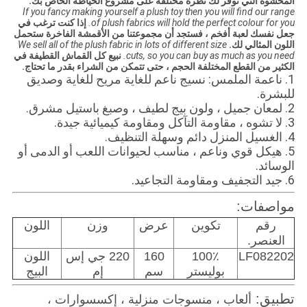
المحشوة التي توفر لك نظرة مختلفة على مشروع الخياطة الخاص بك.
If you fancy making yourself a plush toy then you will find our range
of plush fabrics will hold the perfect colour for you.
إذا كنت ترغب في
جعل نفسك لعبة أفخم ، فستجد أن مجموعتنا من الأقمشة الفاخرة ستحمل
اللون المثالي لك.
We sell all of the plush fabric in lots of different size
cuts, so you can buy as much as you need.
نبيع كل القماش القطيفة في
الكثير من القطع المختلفة الحجم ، حتى تتمكن من الشراء بقدر ما تحتاج.
1. ناعمة الملمس: نسيج ناعم للغاية مريح للغاية وصديق
للبشرة.
2. لمعان جميل ، ولون بيج لطيف ، وصبغ باستيل مشرق.
3. لا تشوه ، مقاومة التآكل ومقاومة كيميائية جيدة.
4. الغسيل المنزل دائم وسهلة التنظيف.
5. هيكل قوي وناعم ، مناسب لحيوانات اللعب أو الدمى أو
الوسائد.
6. جيد التجفيف ومقاومة التجاعيد.
مواصفات:
رقم
تكوين
عرض
وزن
اللون
العنصر.
LF082202
100٪
160
220 جي إس
اللون
بوليستر
سم
إم
البيج
تطبيق:
ألعاب ، منسوجات منزلية ، إكسسوارات ،