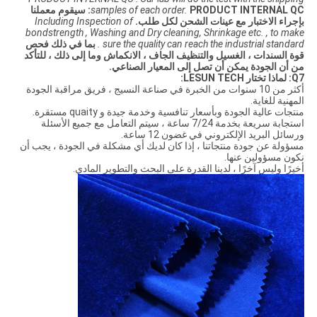
samples of each order.
PRODUCT INTERNAL QC: سيقوم معملنا
بإجراء الاختبار مع عينات الشحن لكل طلب.
Including Inspection of
bondstrength , Washing and Dry cleaning, Shrinkage etc. , to make
sure the quality can reach the industrial standard .
بما في ذلك فحص
قوة السندات ، الغسيل والتنظيف الجاف ، الانكماش وما إلى ذلك ، للتأكد
من أن الجودة يمكن أن تصل إلى المعيار الصناعي.
Q7: لماذا تختار LESUN TECH:
أكثر من 10 سنوات من الخبرة في صناعة النسيج ، فريق مراقبة الجودة
المهنية للغاية.
منتجات عالية الجودة وبأسعار تنافسية وخدمة جيدة و quaity مستقرة.
استجابة سريعة بخدمة 7/24 ساعة ، سيتم التعامل مع جميع الأسئلة
ورسائل البريد الإلكتروني في غضون 12 ساعة.
مسؤولة عن جودة منتجاتنا ، إذا كان لديك أي مشكلة في الجودة ، يجب أن
نكون مسؤولين عنها.
أخيرًا وليس آخرًا ، لدينا القدرة على البحث والتطوير المادي.