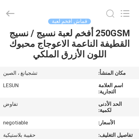
Haining
Lesun
Textile
Technology
CO.,LTD.
قماش أفخم لعبة
All
Rights
Reserved.
250GSM أفخم لعبة نسيج / نسيج
الصفحة
القطيفة الناعمة الاعوجاج محبوك
الرئيسية
اللون الأزرق الملكي
منتجات
مكان المنشأ:
تشجيانغ ، الصين
معلومات
اسم العلامة
LESUN
عنا
التجارية:
الحد الأدنى
تفاوض
لكمية:
جولة
في
الأسعار:
negotiable
المعمل
تفاصيل التغليف:
حقيبة بلاستيكية