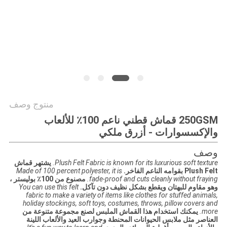
PRIVACY
POLICY
منتوج وصف
250GSM قماش قطني ناعم 100٪ للألعاب
والإكسسوارات - أزرق ملكي
وصف
Plush Felt Fabric is known for its luxurious soft texture.
يشتهر قماش
Plush Felt بقوامه الناعم الفاخر.
Made of 100 percent polyester, it is
fade-proof and cuts cleanly without fraying.
مصنوع من 100٪ بوليستر ،
وهو مقاوم للبهتان ويقطع بشكل نظيف دون تآكل.
You can use this felt
fabric to make a variety of items like clothes for stuffed animals,
holiday stockings, soft toys, costumes, throws, pillow covers and
more.
يمكنك استخدام هذا القماش الملبس لصنع مجموعة متنوعة من
العناصر مثل ملابس الحيوانات المحنطة وجوارب العيد والألعاب اللينة