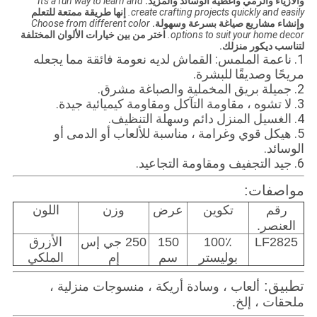
والأزياء والرمي وأغطية الوسائد والمزيد.
It's a fun way to learn and
create crafting projects quickly and easily.
إنها طريقة ممتعة للتعلم
وإنشاء مشاريع صياغة بسرعة وسهولة.
Choose from different color
options to suit your home decor.
اختر من بين خيارات الألوان المختلفة
لتناسب ديكور منزلك.
1. ناعمة الملمس: القماش لديه نعومة فائقة مما يجعله
مريحًا وصديقًا للبشرة.
2. جميلة بريق المخملية والصباغة مشرق.
3. لا تشوه ، مقاومة التآكل ومقاومة كيميائية جيدة.
4. الغسيل المنزل دائم وسهلة التنظيف.
5. هيكل قوي وغرامة ، مناسبة للألعاب أو الدمى أو
الوسائد.
6. جيد التجفيف ومقاومة التجاعيد.
مواصفات:
رقم
تكوين
عرض
وزن
اللون
العنصر.
LF2825
100٪
150
250 جي إس
الأزرق
بوليستر
سم
إم
الملكي
تطبيق:
ألعاب ، وسادة أريكة ، منسوجات منزلية ،
ملحقات ، إلخ.