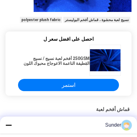
نسيج لعبة محشوة ، قماش أفخم البوليستر
polyester plush fabric
احصل على افضل سعر ل
250GSM أفخم لعبة نسيج / نسيج
القطيفة الناعمة الاعوجاج محبوك اللون
الأزرق الملكي
استمر
قماش أفخم لعبة
340GSM 100٪ بوليستر مخمل قماش دائرة حلقة صوف أزرق وأبيض
Sunder
190GSM أفخم لعبة نسيج 100 ٪ البوليستر انفتل الحياكة الوردي 160