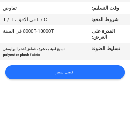
وقت التسليم:
تفاوض
مراقبة
شروط الدفع:
L / C في الافق ، T / T
الجودة
القدرة على
8000T-10000T في السنة
العرض:
اتصل
تسليط الضوء:
,
نسيج لعبة محشوة ، قماش أفخم البوليستر
بنا
polyester plush fabric
أخبار
افضل سعر
اطلب
اقتباس
خريطة
الموقع