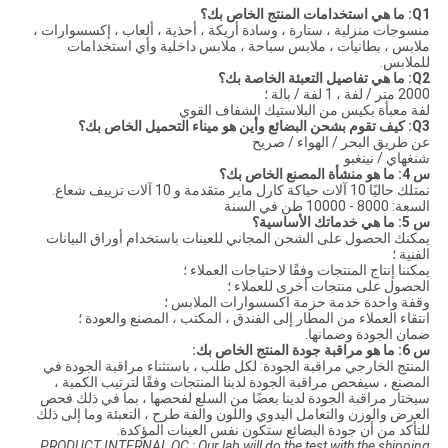
Q1: ما هي استخدامات المنتج الخاص بك؟
منسوجات منزلية ، ستارة ، وسادة أريكة ، أحذية ، ألعاب ، إكسسوارات ،
ملابس ، بطانيات ، ملابس سباحة ، ملابس داخلية وأي استخدامات
للملابس.
Q2: ما هي تفاصيل التعبئة الخاصة بك؟
2000 متر / لفة ، 1 لفة / بالة ؛
لفة معبأة بكيس من البلاستيك الشفاف القوي
Q3: كيف تقوم بشحن البضائع وأين هو ميناء التحميل الخاص بك؟
عن طريق البحر / الهواء / صريح
شنغهاي / نينغبو
س 4: ما هو منشأة المصنع الخاص بك؟
نمتلك حاليًا 10 آلات حياكة كارل ماير متقدمة و 10 آلات تزييف شعاع.
السعة: 8000 - 10000 طن في السنة
س 5: ما هي خدماتك الأساسية؟
يمكنك الحصول على الشحن المجاني للعينات باستخدام أوراق البيانات
الفنية ؛
يمكننا إنتاج المنتجات وفقًا لاحتياجات العملاء ؛
الحصول على منتجات أخرى للعملاء ؛
وقفة واحدة خدمة حزمة اكسسوارات الملابس ؛
انتقاء العملاء من المطار إلى الفندق ، المكتب ، المصنع والعودة ؛
ضمان الجودة وضمانها.
س 6: ما هو مراقبة جودة المنتج الخاص بك:
المنتج الخارجي مراقبة الجودة: لكل طلب ، باستثناء مراقبة الجودة في
المصنع ، سيفحص مراقبة الجودة لدينا المنتجات وفقًا لترتيب الكمية ،
سيختار مراقبة الجودة لدينا بعضًا من السلع لفحصها ، بما في ذلك فحص
العرض والوزن والتعامل اليدوي واللون والفة طرح ، التعبئة وما إلى ذلك
للتأكد من أن جودة البضائع ستكون نفس العينات المؤكدة.
PRODUCT INTERNAL QC : Our lab will do the test with the shipping