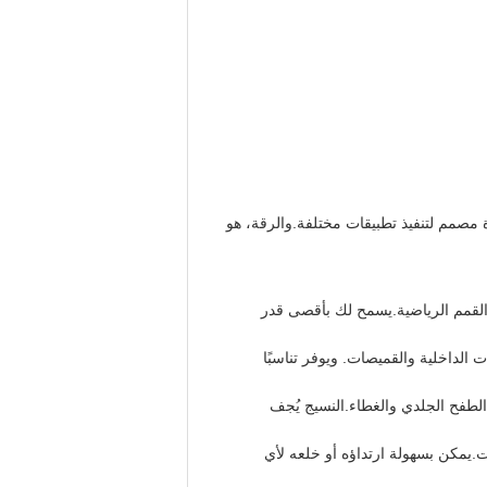
ة مصمم لتنفيذ تطبيقات مختلفة.والرقة، هو
والقمم الرياضية.يسمح لك بأقصى قدر
ات الداخلية والقميصات. ويوفر تناسبًا
الطفح الجلدي والغطاء.النسيج يُجف
وزات.يمكن بسهولة ارتداؤه أو خلعه لأي