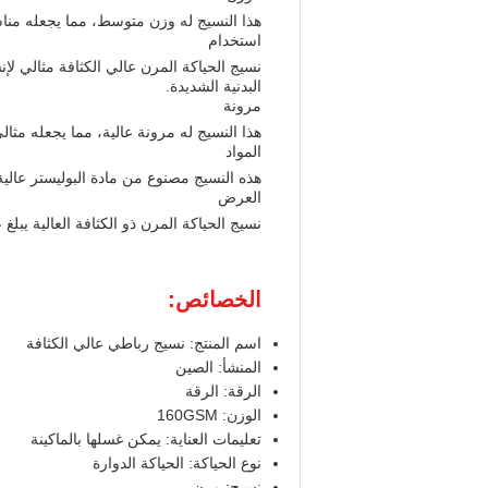
هذا النسيج له وزن متوسط، مما يجعله منا
استخدام
نسيج الحياكة المرن عالي الكثافة مثالي لإ
البدنية الشديدة.
مرونة
هذا النسيج له مرونة عالية، مما يجعله مثا
المواد
هذه النسيج مصنوع من مادة البوليستر عالية ال
العرض
نسيج الحياكة المرن ذو الكثافة العالية يبلغ عرضه 60 بوصة، مما يوفر نسيجًا كافًا لإنشاء مختل
الخصائص:
اسم المنتج: نسيج رباطي عالي الكثافة
المنشأ: الصين
الرقة: الرقة
الوزن: 160GSM
تعليمات العناية: يمكن غسلها بالماكينة
نوع الحياكة: الحياكة الدوارة
نسيج: مرن