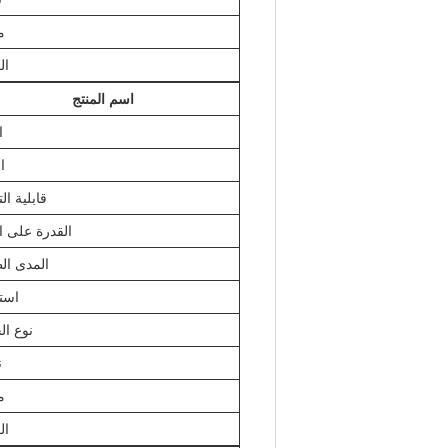
م
ال
اسم المنتج
ا
ا
قابلية ا
القدرة على ا
المدى ال
است
نوع ال
ن
م
ال