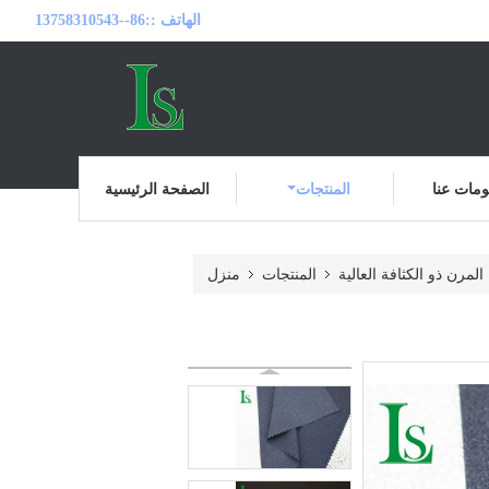
الهاتف ::
86--13758310543
مات عنا
المنتجات
الصفحة الرئيسية
لمرن ذو الكثافة العالية
المنتجات
منزل