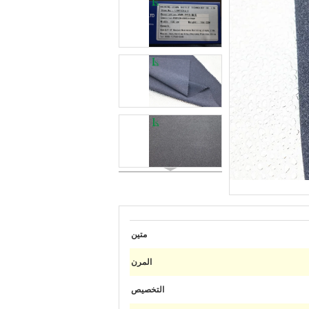
متين
المرن
التخصيص