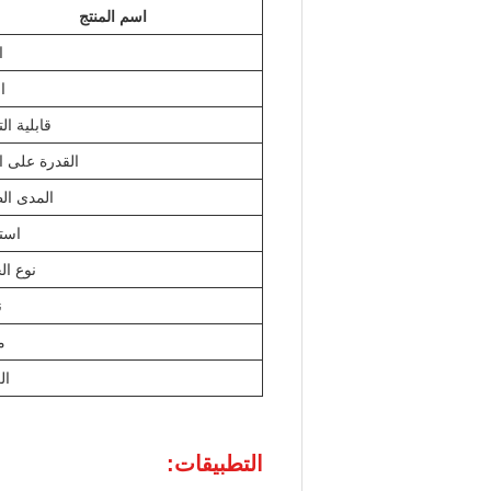
اسم المنتج
ا
ا
قابلية ا
القدرة على ا
المدى ال
است
نوع ال
ن
م
ال
التطبيقات: