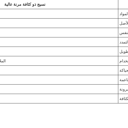
نسيج ذو كثافة مرنة عالية
لمواد
لأصل
لتنفس
لتمدد
طويل
خدام
المل
حياكة
اعمة
رونة
كثافة