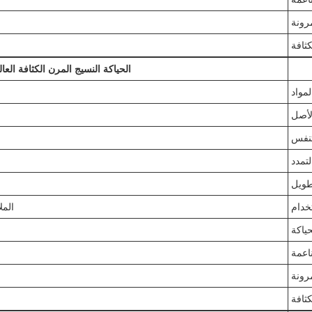
رونة
كثافة
الحياكة النسيج المرن الكثافة العال
لمواد
لأصل
لتنفس
لتمدد
طويل
خدام
المل
حياكة
اعمة
رونة
كثافة