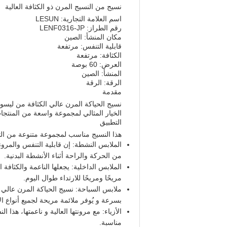
نسيج من النسيج المرن ذو الكثافة العالية
اسم العلامة التجارية: LESUN
رقم الطراز: LENF0316-JP
مكان المنشأ: الصين
قابلية التنفس: مرتفعة
الكثافة: مرتفعة
العرض: 60 بوصة
المنشأ: الصين
الرقة: الرقة
مقدمة
نسيج الحياكة المرن عالي الكثافة من ليسون
الخيار المثالي لمجموعة واسعة من المنتجا
التطبيق
هذا النسيج مناسب لمجموعة متنوعة من الت
الملابس النشطة: إن قابلية التنفس والمرون
من الحركة والراحة أثناء الأنشطة البدنية.
الملابس الداخلية: يجعلها الناعمة والكثافة ا
مريحًا ومريحًا للارتداء طوال اليوم.
ملابس السباحة: نسيج الحياكة المرن عالي ا
بسرعة و يُوفر ملائمة مريحة لجميع أنواع ا
الأزياء: مع مرونتها العالية و ناعمتها، هذا 
مناسبة.