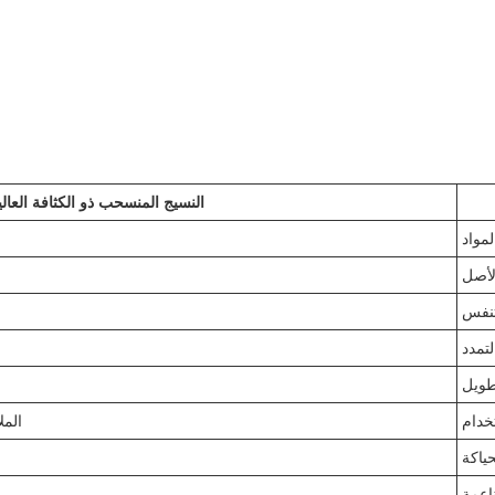
النسيج المنسحب ذو الكثافة العالي
لمواد
لأصل
لتنفس
لتمدد
طويل
خدام
المل
حياكة
اعمة