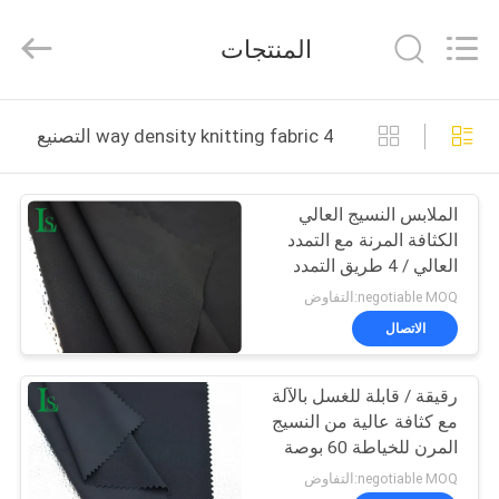
Haining
Lesun
Textile
المنتجات
Technology
CO.,LTD.
All
Rights
Reserved.
الصفحة
4 way density knitting fabric التصنيع عبر الإنترنت
الرئيسية
الملابس النسيج العالي
منتجات
الكثافة المرنة مع التمدد
العالي / 4 طريق التمدد
معلومات
negotiable MOQ:التفاوض
عنا
الاتصال
رقيقة / قابلة للغسل بالآلة
جولة
مع كثافة عالية من النسيج
في
المرن للخياطة 60 بوصة
لسهولة الرعاية
المعمل
negotiable MOQ:التفاوض