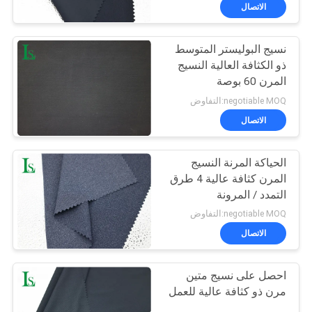
الاتصال
مراقبة
نسيج البوليستر المتوسط
الجودة
ذو الكثافة العالية النسيج
المرن 60 بوصة
اتصل
negotiable MOQ:التفاوض
بنا
الاتصال
الحياكة المرنة النسيج
أخبار
المرن كثافة عالية 4 طرق
التمدد / المرونة
اطلب
negotiable MOQ:التفاوض
اقتباس
الاتصال
احصل على نسيج متين
خريطة
مرن ذو كثافة عالية للعمل
الموقع