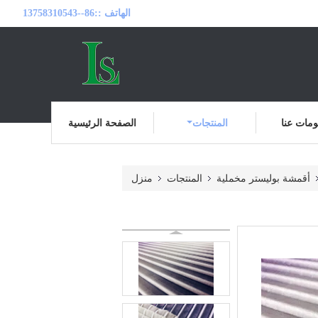
الهاتف ::
86--13758310543
مات عنا
المنتجات
الصفحة الرئيسية
أقمشة بوليستر مخملية
المنتجات
منزل