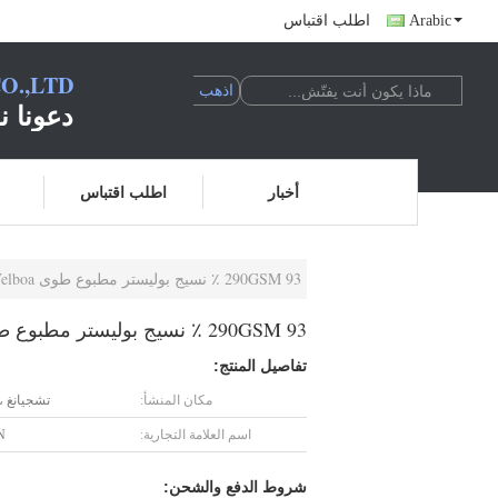
Arabic
اطلب اقتباس
O.,LTD
دعونا ن
أخبار
اطلب اقتباس
290GSM 93 ٪ نسيج بوليستر مطبوع طوى Velboa للتنورة سيدة التدرج أرجواني
290GSM 93 ٪ نسيج بوليستر مطبوع طوى Velboa للتنورة سيدة التدرج أرجواني
تفاصيل المنتج:
مكان المنشأ:
تشجيانغ ،
اسم العلامة التجارية:
N
شروط الدفع والشحن: