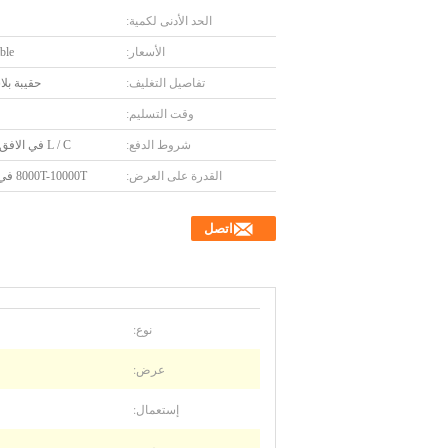
الحد الأدنى لكمية:
الأسعار:
ble
تفاصيل التغليف:
حقيبة بلا
وقت التسليم:
شروط الدفع:
L / C في الافق ، T / T
القدرة على العرض:
8000T-10000T في السنة
اتصل
نوع:
عرض:
إستعمال: