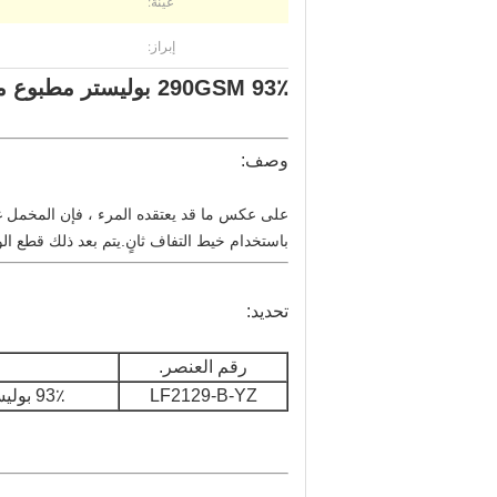
عينة:
إبراز:
290GSM 93٪ بوليستر مطبوع مطوي قماش Velboa لتنورة سيدة - أرجواني متدرج
وصف:
على عكس ما قد يعتقده المرء ، فإن المخمل غير 
باستخدام خيط التفاف ثانٍ.يتم بعد ذلك قطع الو
تحديد:
رقم العنصر.
LF2129-B-YZ
93٪ بوليستر + 7٪ سباندكس