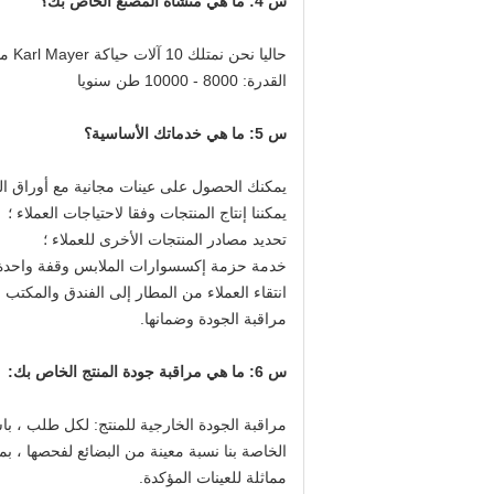
س 4: ما هي منشأة المصنع الخاص بك؟
حاليا نحن نمتلك 10 آلات حياكة Karl Mayer متقدمة و 10 آلات تزييف شعاع.
القدرة: 8000 - 10000 طن سنويا
س 5: ما هي خدماتك الأساسية؟
يمكنك الحصول على عينات مجانية مع أوراق البيا
يمكننا إنتاج المنتجات وفقا لاحتياجات العملاء ؛
تحديد مصادر المنتجات الأخرى للعملاء ؛
خدمة حزمة إكسسوارات الملابس وقفة واحدة 
انتقاء العملاء من المطار إلى الفندق والمكتب و
مراقبة الجودة وضمانها.
س 6: ما هي مراقبة جودة المنتج الخاص بك:
مراقبة الجودة الخارجية للمنتج: لكل طلب ، با
الخاصة بنا نسبة معينة من البضائع لفحصها ، 
مماثلة للعينات المؤكدة.