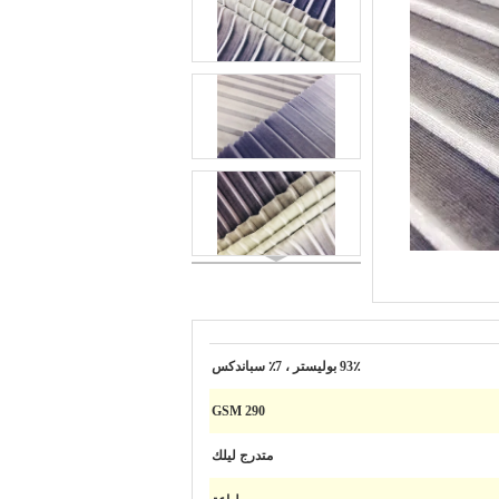
93٪ بوليستر ، 7٪ سباندكس
290 GSM
متدرج ليلك