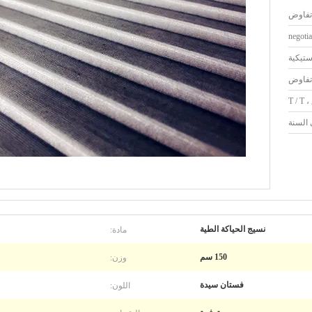
تفاوض
negotia
ستيكية
تفاوض
مادة:
نسيج الحياكة الطية
وزن:
150 سم
اللون:
فستان سيدة