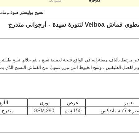
التقنيات:
متوفرة
نسيج بوليستر صوف
ماد
,
مرتبط بألياف معينة.إنه في الواقع نتيجة لعملية نسج ، يتم خلالها نسج طبقتين 
بر لفصل الطبقتين ، وتنتج الخيوط التي تبرز عموديًا من القماش النسيج الذي يم
تعبير
عرض
وزن
اللو
150 سم
290 GSM
متدرج ل