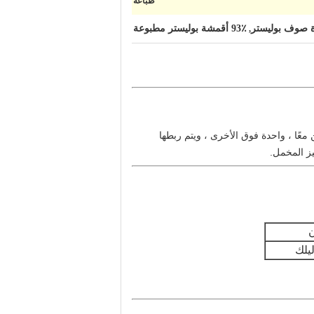
طباعة
ة صوف بوليستر
93٪ أقمشة بوليستر مطبوعة
,
معًا ، واحدة فوق الأخرى ، ويتم ربطها
يز المخمل.
ن
يلك