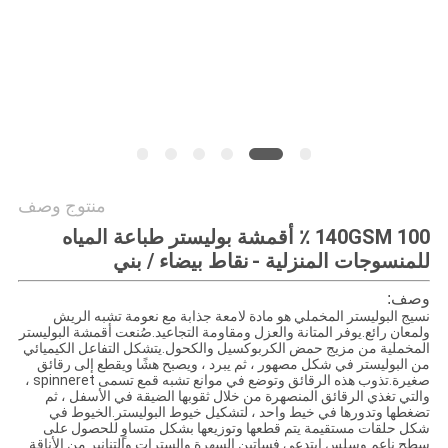
PRIVACY
POLICY
منتوج وصف
140GSM 100 ٪ أقمشة بوليستر طباعة المياه
للمنسوجات المنزلية -
نقاط بيضاء / بني
وصف:
نسيج البوليستر المخملي هو مادة لامعة جذابة مع نعومة تشبه الريش
ولمعان رائع.يوفر المتانة والعزل ومقاومة التجاعيد.صُنعت أقمشة البوليستر
المخملية من مزيج حمض الكربوكسيل والكحول.يتشكل التفاعل الكيميائي
من البوليستر في شكل مصهور ، ثم يبرد ، ويصبح هشًا ويقطع إلى رقائق
صغيرة.تذوب هذه الرقائق وتوضع في موانع تشبه قمع تسمى spinneret ،
والتي تغذي الرقائق المنصهرة من خلال ثقوبها الضيقة في الأسفل ، ثم
تضغطها وتدورها في خيط واحد ، لتشكيل خيوط البوليستر.الخيوط في
شكل حلقات مستقيمة يتم قطعها وتوزيعها بشكل متساوٍ للحصول على
سطح ناعم وسلس.ابتدعي فساتين السهرة والسترات والتنانير من الأناقة