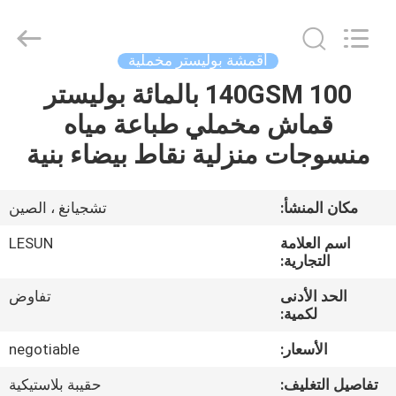
Haining
Lesun
Textile
Technology
CO.,LTD.
أقمشة بوليستر مخملية
All
Rights
Reserved.
140GSM 100 بالمائة بوليستر
الصفحة
قماش مخملي طباعة مياه
الرئيسية
منسوجات منزلية نقاط بيضاء بنية
منتجات
مكان المنشأ:
تشجيانغ ، الصين
معلومات
اسم العلامة
LESUN
عنا
التجارية:
الحد الأدنى
تفاوض
لكمية:
جولة
في
الأسعار:
negotiable
المعمل
تفاصيل التغليف:
حقيبة بلاستيكية