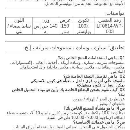
الأنيقة مع مجموعتنا الجذابة من البوليستر المخمل.
مواصفات:
رقم العنصر.
تكوين
عرض
وزن
اللون
LF0614-WP-
100٪
150
140 جي إس
نقاط بيضاء /
003
بوليستر
سم
إم
بني
تطبيق:
ستارة ، وسادة ، منسوجات منزلية ، إلخ.
Q1: ما هي استخدامات المنتج الخاص بك؟
منسوجات منزلية ، ستارة ، وسادة أريكة ، أحذية ، ألعاب ، إكسسوارات ،
ملابس ، بطانيات ، ملابس سباحة ، ملابس داخلية وأي استخدامات
للملابس.
Q2: ما هي تفاصيل التعبئة الخاصة بك؟
ملفوفة على أنبوب قوي داخل ، معبأة في كيس بلاستيكي
يمكن أيضا أن تكون مستهلكة
Q3: كيف تقوم بشحن البضائع الخاصة بك وأين هو ميناء التحميل الخاص
بك؟
عن طريق البحر / الهواء / صريح
شنغهاي / نينغبو
س 4: ما هو منشأة المصنع الخاص بك؟
نمتلك حاليًا 10 ماكينات تريكو متقدم من كارل ماير و 10 آلات تشويه شعاع.
الطاقة الإنتاجية: 8،000 - 10،000 طن في السنة
س 5: ما هي خدماتك الأساسية؟
يمكنك الحصول على الشحن المجاني للعينات باستخدام أوراق البيانات