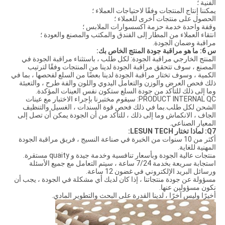
الفنية ؛
يمكننا إنتاج المنتجات وفقًا لاحتياجات العملاء ؛
الحصول على منتجات أخرى للعملاء ؛
وقفة واحدة خدمة حزمة اكسسوارات الملابس ؛
انتقاء العملاء من المطار إلى الفندق والمكتب والمصنع والعودة ؛
مراقبة وضمان الجودة.
س 6: ما هو مراقبة جودة المنتج الخاص بك:
المنتج الخارجي مراقبة الجودة: لكل طلب ، باستثناء مراقبة الجودة في
المصنع ، سوف تتحقق مراقبة الجودة لدينا من المنتجات وفقًا لترتيب
الكمية ، وسوف تختار مراقبة الجودة لدينا بعضًا من السلع لفحصها ، بما في
ذلك فحص العرض والوزن والتعامل اليدوي واللون والفة طرح ، والتعبئة
وما إلى ذلك للتأكد من جودة السلع ستكون نفس العينات المؤكدة.
PRODUCT INTERNAL QC: سيقوم مختبرنا بإجراء الاختبار مع عينات
الشحن لكل طلب.بما في ذلك فحص قوة السندات ، الغسيل والتنظيف
الجاف ، الانكماش وما إلى ذلك ، للتأكد من أن الجودة يمكن أن تصل إلى
المعيار الصناعي.
Q7: لماذا تختار LESUN TECH:
أكثر من 10 سنوات من الخبرة في صناعة النسيج ، فريق مراقبة الجودة
المهنية للغاية.
منتجات عالية الجودة وبأسعار تنافسية وخدمة جيدة و quaity مستقرة.
استجابة سريعة بخدمة 7/24 ساعة ، سيتم التعامل مع جميع الأسئلة
ورسائل البريد الإلكتروني في غضون 12 ساعة.
مسؤولة عن جودة منتجاتنا ، إذا كان لديك أي مشكلة في الجودة ، يجب أن
نكون مسؤولين عنها.
أخيرًا وليس آخرًا ، لدينا القدرة على البحث والتطوير المادي.