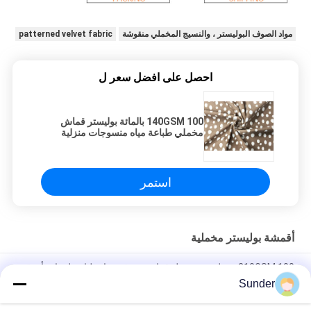
مواد الصوف البوليستر ، والنسيج المخملي منقوشة
patterned velvet fabric
احصل على افضل سعر ل
140GSM 100 بالمائة بوليستر قماش
مخملي طباعة مياه منسوجات منزلية
نقاط بيضاء بنية
استمر
أقمشة بوليستر مخملية
210GSM 100 ٪ بوليستر مخمل قماش صوف مواد طباعة ليوبارد أزرق
Sunder
نسيج الصوف البوليستر 100 ٪ للمنسوجات المنزلية طباعة النمر الوردي
210GSM