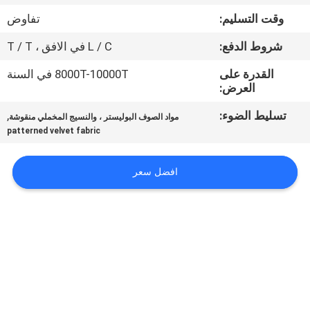
وقت التسليم:
تفاوض
مراقبة
شروط الدفع:
L / C في الافق ، T / T
الجودة
القدرة على
8000T-10000T في السنة
العرض:
اتصل
تسليط الضوء:
,
مواد الصوف البوليستر ، والنسيج المخملي منقوشة
بنا
patterned velvet fabric
أخبار
افضل سعر
اطلب
اقتباس
خريطة
الموقع