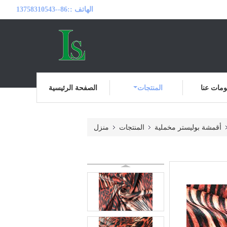
الهاتف ::
86--13758310543
مات عنا
المنتجات
الصفحة الرئيسية
أقمشة بوليستر مخملية
المنتجات
منزل