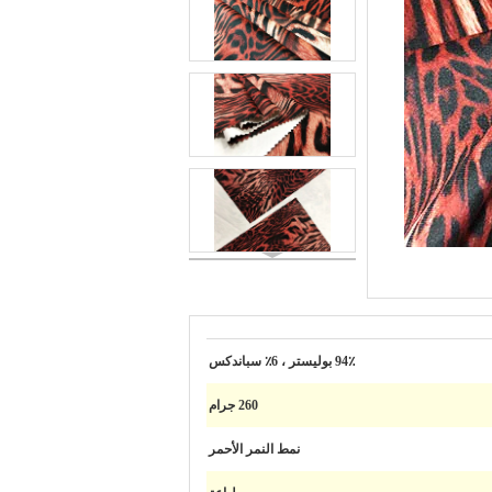
94٪ بوليستر ، 6٪ سباندكس
260 جرام
نمط النمر الأحمر