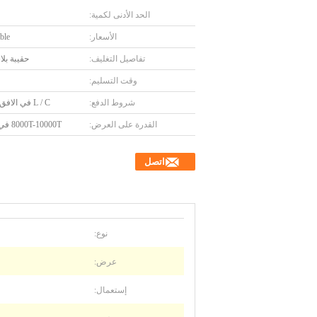
الحد الأدنى لكمية:
الأسعار:
ble
تفاصيل التغليف:
حقيبة بلا
وقت التسليم:
شروط الدفع:
L / C في الافق ، T / T
القدرة على العرض:
8000T-10000T في السنة
اتصل
نوع:
عرض:
إستعمال: