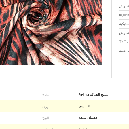
تفاوض
negotia
ستيكية
تفاوض
مادة:
نسيج الحياكة Velboa
وزن:
150 سم
اللون:
فستان سيدة