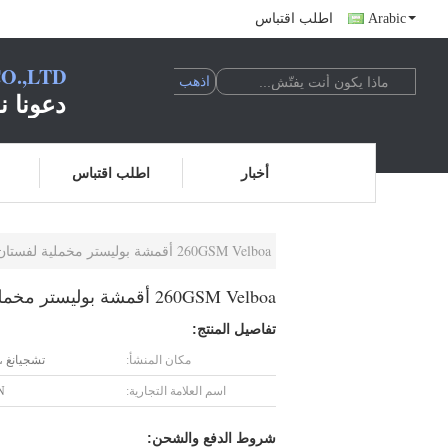
Arabic
اطلب اقتباس
O.,LTD
دعونا ن
أخبار
اطلب اقتباس
260GSM Velboa أقمشة بوليستر مخملية لفستان سيدة نمط النمر عرض 150 سم
260GSM Velboa أقمشة بوليستر مخملية لفستان سيدة نمط النمر عرض 150 سم
تفاصيل المنتج:
مكان المنشأ:
تشجيانغ ،
اسم العلامة التجارية:
N
شروط الدفع والشحن: