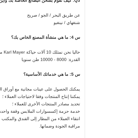
Q3: كيف تقوم بشحن البضائع الخاصة بك وأين ميناء التحميل الخاص بك؟
عن طريق البحر / الجو / صريح
شنغهاي / نينغبو
س 4: ما هي منشأة المصنع الخاص بك؟
حاليا نحن نمتلك 10 آلات حياكة Karl Mayer متقدمة و 10 آلات تزييف شعاع.
القدرة: 8000 - 10000 طن سنويا
س 5: ما هي خدماتك الأساسية؟
يمكنك الحصول على عينات مجانية مع أوراق البيا
يمكننا إنتاج المنتجات وفقا لاحتياجات العملاء ؛
تحديد مصادر المنتجات الأخرى للعملاء ؛
خدمة حزمة إكسسوارات الملابس وقفة واحدة 
انتقاء العملاء من المطار إلى الفندق والمكتب و
مراقبة الجودة وضمانها.