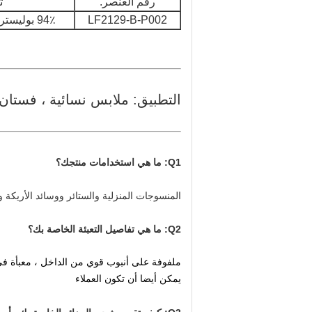
رقم العنصر.
ت
LF2129-B-P002
94٪ بوليستر + 6٪ سباندكس
التطبيق: ملابس نسائية ، فستان
Q1: ما هي استخدامات منتجك؟
المنسوجات المنزلية والستائر ووسائد الأريكة 
Q2: ما هي تفاصيل التعبئة الخاصة بك؟
ملفوفة على أنبوب قوي من الداخل ، معبأة ف
يمكن أيضا أن تكون العملاء