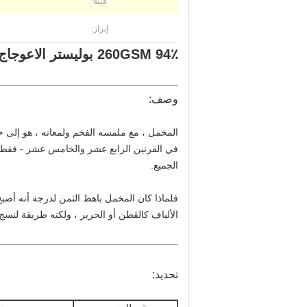
عينة:
إبراز:
260GSM 94٪ بوليستر الاعوجاج نسيج Velboa المطبوع لفستان سيدة - نمط النمر
وصف:
في القرنين الرابع عشر والخامس عشر - فقط الأ
الجميع.
فلماذا كان المخمل باهظ الثمن لدرجة أنه أصبح
الألياف كالقطن أو الحرير ، ولكنه طريقة لنسج ا
تحديد: