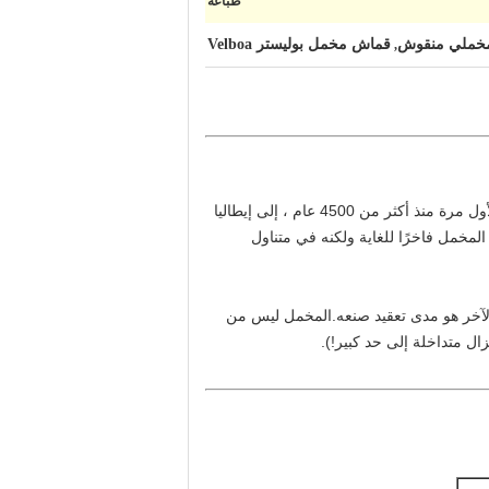
طباعة
خملي منقوش
قماش مخمل بوليستر Velboa
,
المخمل ، مع ملمسه الفخم ولمعانه ، هو إلى حد كبير نسيج السحر الأصلي.بالنسبة لمعظم تاريخها - من الصين ، حيث صُنعت لأول مرة منذ أكثر من 4500 عام ، إلى إيطاليا
لمخمل فاخرًا للغاية ولكنه في متناول
ل الآخر هو مدى تعقيد صنعه.المخمل ليس من
زال متداخلة إلى حد كبير!).