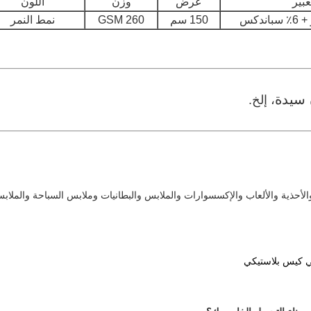
عبير
عرض
وزن
اللون
150 سم
260 GSM
نمط النمر
 سيدة
، إلخ.
والأحذية والألعاب والإكسسوارات والملابس والبطانيات وملابس السباحة والملاب
ي كيس بلاستيكي