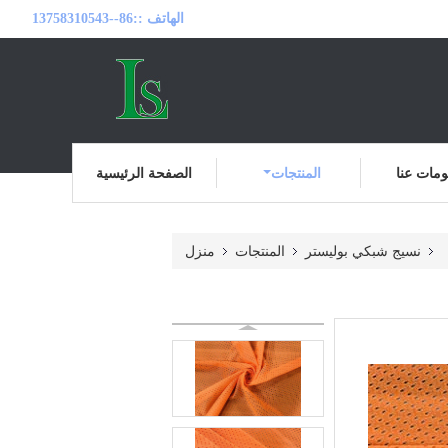
الهاتف ::
86--13758310543
مات عنا
المنتجات
الصفحة الرئيسية
نسيج شبكي بوليستر
المنتجات
منزل