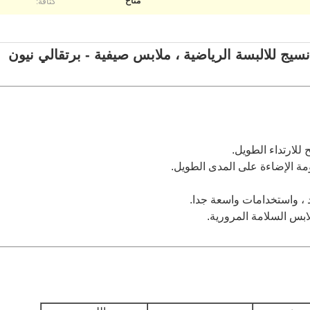
كثافة:
متاح