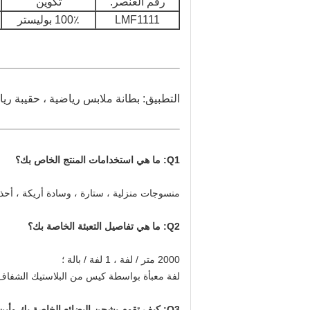
رقم العنصر.
تكوين
LMF1111
100٪ بوليستر
التطبيق: بطانة ملابس رياضية ، حقيبة ريا
Q1: ما هي استخدامات المنتج الخاص بك؟
منسوجات منزلية ، ستارة ، وسادة أريكة ، أحذ
Q2: ما هي تفاصيل التعبئة الخاصة بك؟
2000 متر / لفة ، 1 لفة / بالة ؛
لفة معبأة بواسطة كيس من البلاستيك الشفاف
Q3: كيف تقوم بشحن البضائع الخاصة بك وأين هو ميناء التحميل الخاص بك؟