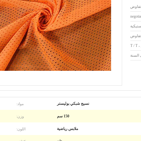
تفاوض
negotia
ستيكية
تفاوض
مواد:
نسيج شبكي بوليستر
وزن:
150 سم
اللون:
ملابس رياضية