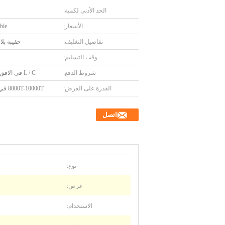
الحد الأدنى لكمية:
الأسعار:
ble
تفاصيل التغليف:
حقيبة بلا
وقت التسليم:
شروط الدفع:
L / C في الافق ، T / T
القدرة على العرض:
8000T-10000T في السنة
اتصل
نوع:
عرض:
الاستخدام: