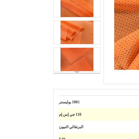
100٪ بوليستر
110 جي إس إم
البرتقالي النيون