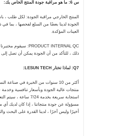
س 6: ما هو مراقبة جودة المنتج الخاص بك:
المنتج الخارجي مراقبة الجودة: لكل طلب ، باس
الجودة لدينا بعضًا من السلع لفحصها ، بما ف
العينات المؤكدة.
RODUCT INTERNAL QC
ذلك ، للتأكد من أن الجودة يمكن أن تصل إلى ا
Q7: لماذا تختار LESUN TECH:
أكثر من 10 سنوات من الخبرة في صناعة النسيج ، فريق مراقبة الجودة المهنية للغاية.
منتجات عالية الجودة وبأسعار تنافسية وخدمة جيدة و quaity
استجابة سريعة بخدمة 7/24 ساعة ، سيتم التعامل مع جميع الأسئلة ورسائل البريد الإلكتروني في غضون 12 ساعة.
مسؤولة عن جودة منتجاتنا ، إذا كان لديك أي 
أخيرًا وليس آخرًا ، لدينا القدرة على البحث وال