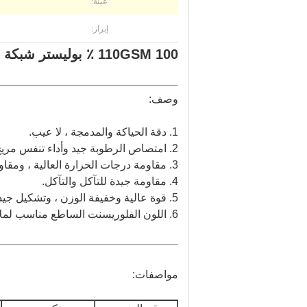
عينة:
إبراز:
110GSM 100 ٪ بوليستر شبكة نسيج للالبسة الرياضية ، ملابس صيفية - برتقالي نيون
وصف:
1. دقة الحياكة والمدمجة ، لا عيب.
2. امتصاص الرطوبة جيد وأداء تنفس مريح للارتداء الطويل.
3. مقاومة درجات الحرارة العالية ، ومقاومة الإضاءة على المدى الطويل.
4. مقاومة جيدة للتآكل والتآكل.
5. قوة عالية وخفيفة الوزن ، وتشكيل جيد ، واستخدامات واسعة جدا.
6. اللون الفلوريسنت الساطع مناسب لملابس السلامة المرورية.
مواصفات: