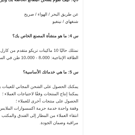
عن طريق البحر / الهواء / صريح
شنغهاي / نينغبو
س 4: ما هو منشأة المصنع الخاص بك؟
نمتلك حاليًا 10 ماكينات تريكو متقدم من كارل ماير و 10 آلات تشويه شعاع.
الطاقة الإنتاجية: 8،000 - 10،000 طن في السنة
س 5: ما هي خدماتك الأساسية؟
يمكنك الحصول على الشحن المجاني للعينات باست
يمكننا إنتاج المنتجات وفقًا لاحتياجات العملاء ؛
الحصول على منتجات أخرى للعملاء ؛
وقفة واحدة خدمة حزمة اكسسوارات الملابس 
انتقاء العملاء من المطار إلى الفندق والمكتب و
مراقبة وضمان الجودة.