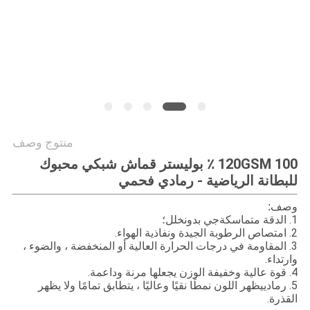
PRIVACY
POLICY
منتوج وصف
120GSM 100 ٪ بوليستر قماش شبكي محبوك
للبطانة الرياضية - رمادي فحمي
وصف:
1. الدقة متماسكة
جي بدون
خلل؛
2. امتصاص الرطوبة الجيدة ونفاذية الهواء.
3. المقاومة في درجات الحرارة العالية أو المنخفضة ، والضوء ،
وارتداء.
4. قوة عالية وخفيفة الوزن يجعلها مرنة وداعمة.
5. رمادي
يظهر اللون نمطًا نقيًا وعاليًا ، يتطابق تمامًا ولا يظهر
القذرة.