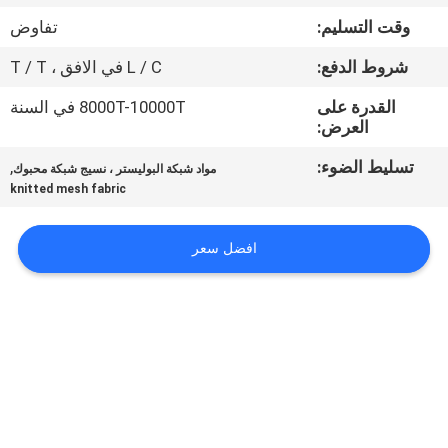
وقت التسليم:
تفاوض
مراقبة
شروط الدفع:
L / C في الافق ، T / T
الجودة
القدرة على
8000T-10000T في السنة
العرض:
اتصل
تسليط الضوء:
,
مواد شبكة البوليستر ، نسيج شبكة محبوك
بنا
knitted mesh fabric
أخبار
افضل سعر
اطلب
اقتباس
خريطة
الموقع