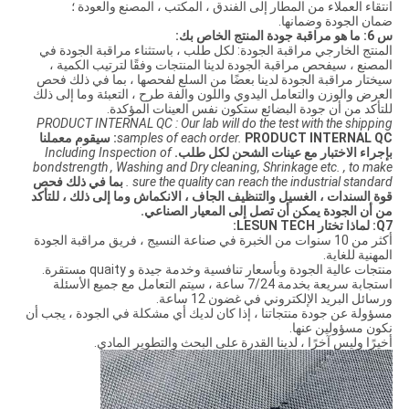
انتقاء العملاء من المطار إلى الفندق ، المكتب ، المصنع والعودة ؛
ضمان الجودة وضمانها.
س 6: ما هو مراقبة جودة المنتج الخاص بك:
المنتج الخارجي مراقبة الجودة: لكل طلب ، باستثناء مراقبة الجودة في
المصنع ، سيفحص مراقبة الجودة لدينا المنتجات وفقًا لترتيب الكمية ،
سيختار مراقبة الجودة لدينا بعضًا من السلع لفحصها ، بما في ذلك فحص
العرض والوزن والتعامل اليدوي واللون والفة طرح ، التعبئة وما إلى ذلك
للتأكد من أن جودة البضائع ستكون نفس العينات المؤكدة.
PRODUCT INTERNAL QC : Our lab will do the test with the shipping
samples of each order.
PRODUCT INTERNAL QC: سيقوم معملنا
بإجراء الاختبار مع عينات الشحن لكل طلب.
Including Inspection of
bondstrength , Washing and Dry cleaning, Shrinkage etc. , to make
sure the quality can reach the industrial standard .
بما في ذلك فحص
قوة السندات ، الغسيل والتنظيف الجاف ، الانكماش وما إلى ذلك ، للتأكد
من أن الجودة يمكن أن تصل إلى المعيار الصناعي.
Q7: لماذا تختار LESUN TECH:
أكثر من 10 سنوات من الخبرة في صناعة النسيج ، فريق مراقبة الجودة
المهنية للغاية.
منتجات عالية الجودة وبأسعار تنافسية وخدمة جيدة و quaity مستقرة.
استجابة سريعة بخدمة 7/24 ساعة ، سيتم التعامل مع جميع الأسئلة
ورسائل البريد الإلكتروني في غضون 12 ساعة.
مسؤولة عن جودة منتجاتنا ، إذا كان لديك أي مشكلة في الجودة ، يجب أن
نكون مسؤولين عنها.
أخيرًا وليس آخرًا ، لدينا القدرة على البحث والتطوير المادي.