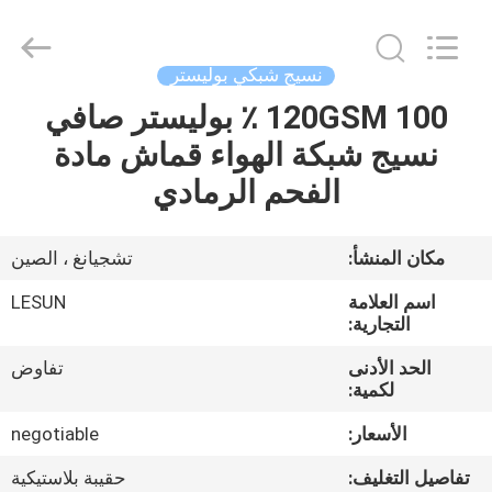
Haining
Lesun
Textile
Technology
CO.,LTD.
نسيج شبكي بوليستر
All
Rights
Reserved.
120GSM 100 ٪ بوليستر صافي
الصفحة
نسيج شبكة الهواء قماش مادة
الرئيسية
الفحم الرمادي
منتجات
مكان المنشأ:
تشجيانغ ، الصين
معلومات
اسم العلامة
LESUN
عنا
التجارية:
الحد الأدنى
تفاوض
لكمية:
جولة
في
الأسعار:
negotiable
المعمل
تفاصيل التغليف:
حقيبة بلاستيكية