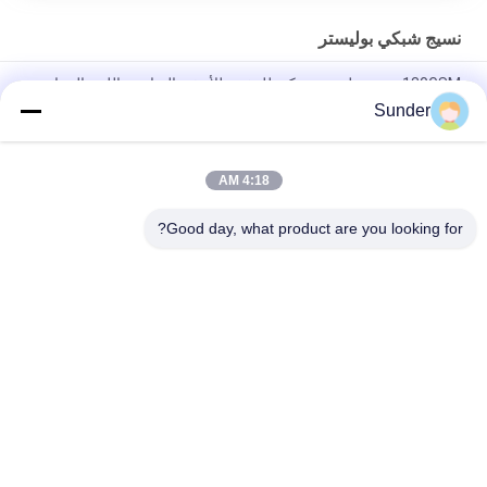
نسيج شبكي بوليستر
130GSM نسيج بوليستر شبكي للتنفس للأحذية الرياضية اللون الرمادي
Sunder
180GSM 85٪ شبكية بوليستر شبكية / قماش شبكي قابل للتمدد
للملابس السوداء
4:18 AM
120GSM تنفس شبكة نسيج البوليستر لحقيبة مكتب الرئاسة كرسي
اللون الرمادي
Good day, what product are you looking for?
فئات شعبية
جميع
أقمشة بوليستر مخملية
نسيج بوليستر دقيق
مادة ثوب السباحة
مايكرو أقمشة تنجيد
نسيج محبوك نحى
نسيج المخمل الصغير