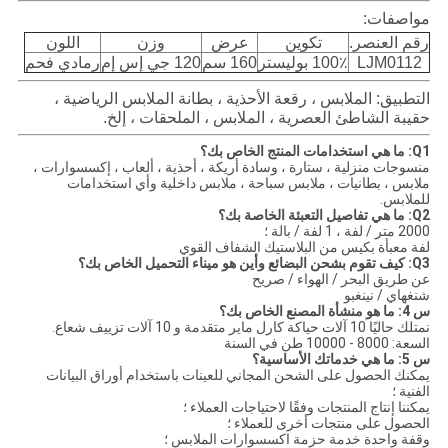
مواصفات:
رقم العنصر.
تكوين
عرض
وزن
اللون
LJM0112
100٪ بوليستر
160 سم
120 جي إس إم
رمادي فحم
التطبيق: الملابس ، رقعة الأحذية ، بطانة الملابس الرياضية ،
حقيبة الشاطئ العصرية ، الملابس ، الملحقات ، إلخ.
Q1: ما هي استخدامات المنتج الخاص بك؟
منسوجات منزلية ، ستارة ، وسادة أريكة ، أحذية ، ألعاب ، إكسسوارات ،
ملابس ، بطانيات ، ملابس سباحة ، ملابس داخلية وأي استخدامات
للملابس.
Q2: ما هي تفاصيل التعبئة الخاصة بك؟
2000 متر / لفة ، 1 لفة / بالة ؛
لفة معبأة بكيس من البلاستيك الشفاف القوي
Q3: كيف تقوم بشحن البضائع وأين هو ميناء التحميل الخاص بك؟
عن طريق البحر / الهواء / صريح
شنغهاي / نينغبو
س 4: ما هو منشأة المصنع الخاص بك؟
نمتلك حاليًا 10 آلات حياكة كارل ماير متقدمة و 10 آلات تزييف شعاع.
السعة: 8000 - 10000 طن في السنة
س 5: ما هي خدماتك الأساسية؟
يمكنك الحصول على الشحن المجاني للعينات باستخدام أوراق البيانات
الفنية ؛
يمكننا إنتاج المنتجات وفقًا لاحتياجات العملاء ؛
الحصول على منتجات أخرى للعملاء ؛
وقفة واحدة خدمة حزمة اكسسوارات الملابس ؛