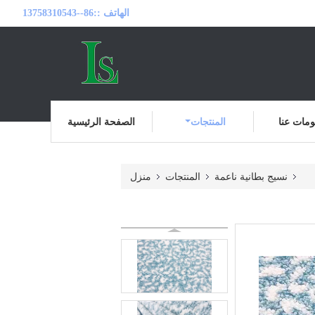
الهاتف ::
86--13758310543
مات عنا
المنتجات
الصفحة الرئيسية
نسيج بطانية ناعمة
المنتجات
منزل