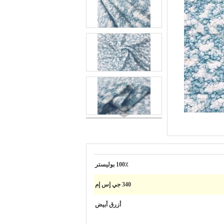
100٪ بوليستر
340 جي إس إم
أزرق أبيض