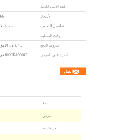
الحد الأدنى لكمية:
الأسعار:
ble
تفاصيل التغليف:
حقيبة بلا
وقت التسليم:
شروط الدفع:
L / C في الافق ، T / T
القدرة على العرض:
8000T-10000T في السنة
اتصل
نوع:
عرض:
الاستخدام: