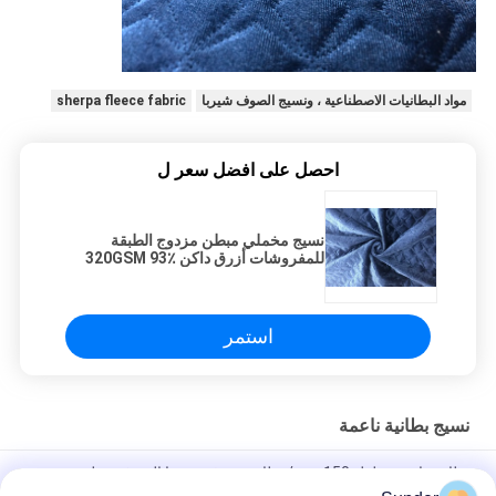
مواد البطانيات الاصطناعية ، ونسيج الصوف شيربا
sherpa fleece fabric
احصل على افضل سعر ل
نسيج مخملي مبطن مزدوج الطبقة
للمفروشات أزرق داكن 320GSM 93٪
بوليستر
استمر
نسيج بطانية ناعمة
بطانية ناعمة بطول 150 سم / بطانية صوف شيربا الصوفية بطبقة من
قماش الزيتون الأخضر