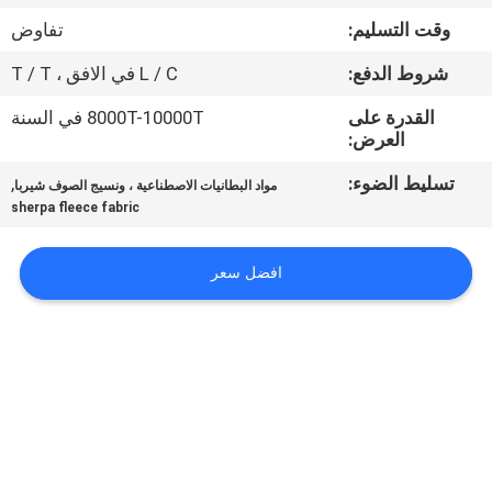
وقت التسليم:
تفاوض
مراقبة
شروط الدفع:
L / C في الافق ، T / T
الجودة
القدرة على
8000T-10000T في السنة
العرض:
اتصل
تسليط الضوء:
,
مواد البطانيات الاصطناعية ، ونسيج الصوف شيربا
بنا
sherpa fleece fabric
أخبار
افضل سعر
اطلب
اقتباس
خريطة
الموقع