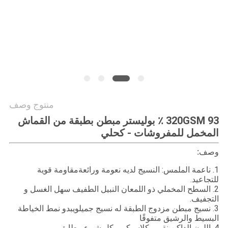
PRIVACY
POLICY
منتوج وصف
320GSM 93 ٪ بوليستر مبطن بطبقة من القماش
المخمل للمفروشات - كحلي
وصف:
1. ناعمة الملمس: النسيج لديه نعومة ورائعة
مقاومة قوية
للتجاعيد
.
2. السطح المخملي ذو اللمعان النبيل الطفيف سهل الغسل و
التجفيف.
3. نسيج مبطن مزدوج الطبقة له نسيج جميل
ويبدو نمط الخياطة
البسيط والرشيق متفوقًا
4. اللون الداكن نقي ، كلاسيكي وكل شيء مطابق.