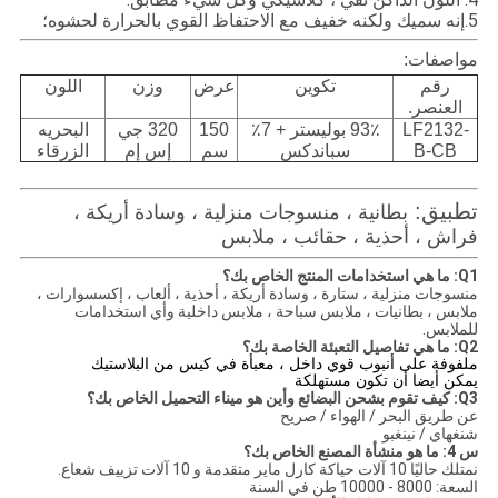
5.
إنه سميك ولكنه خفيف مع الاحتفاظ القوي بالحرارة لحشوه
؛
مواصفات:
رقم
تكوين
عرض
وزن
اللون
العنصر.
LF2132-
93٪ بوليستر + 7٪
150
320 جي
البحريه
B-CB
سباندكس
سم
إس إم
الزرقاء
تطبيق:
بطانية ، منسوجات منزلية ، وسادة أريكة ،
فراش ، أحذية ، حقائب ، ملابس
Q1: ما هي استخدامات المنتج الخاص بك؟
منسوجات منزلية ، ستارة ، وسادة أريكة ، أحذية ، ألعاب ، إكسسوارات ،
ملابس ، بطانيات ، ملابس سباحة ، ملابس داخلية وأي استخدامات
للملابس.
Q2: ما هي تفاصيل التعبئة الخاصة بك؟
ملفوفة على أنبوب قوي داخل ، معبأة في كيس من البلاستيك
يمكن أيضا أن تكون مستهلكة
Q3: كيف تقوم بشحن البضائع وأين هو ميناء التحميل الخاص بك؟
عن طريق البحر / الهواء / صريح
شنغهاي / نينغبو
س 4: ما هو منشأة المصنع الخاص بك؟
نمتلك حاليًا 10 آلات حياكة كارل ماير متقدمة و 10 آلات تزييف شعاع.
السعة: 8000 - 10000 طن في السنة