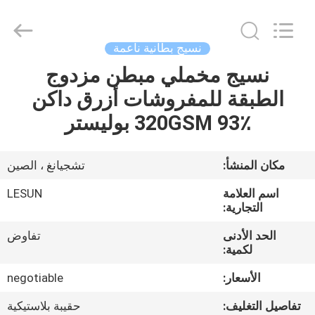
Haining
Lesun
Textile
Technology
CO.,LTD.
نسيج بطانية ناعمة
All
Rights
Reserved.
نسيج مخملي مبطن مزدوج
الصفحة
الطبقة للمفروشات أزرق داكن
الرئيسية
320GSM 93٪ بوليستر
منتجات
مكان المنشأ:
تشجيانغ ، الصين
معلومات
اسم العلامة
LESUN
عنا
التجارية:
الحد الأدنى
تفاوض
لكمية:
جولة
في
الأسعار:
negotiable
المعمل
تفاصيل التغليف:
حقيبة بلاستيكية