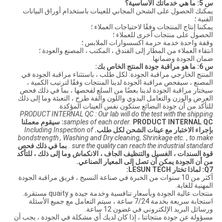
س 5: ما هي خدماتك الأساسية؟
يمكنك الحصول على الشحن المجاني للعينات باستخدام أوراق البيانات
الفنية ؛
يمكننا إنتاج المنتجات وفقًا لاحتياجات العملاء ؛
الحصول على منتجات أخرى للعملاء ؛
وقفة واحدة خدمة حزمة اكسسوارات الملابس ؛
انتقاء العملاء من المطار إلى الفندق ، المكتب ، المصنع والعودة ؛
ضمان الجودة وضمانها.
س 6: ما هو مراقبة جودة المنتج الخاص بك:
المنتج الخارجي مراقبة الجودة: لكل طلب ، باستثناء مراقبة الجودة في
المصنع ، سيفحص مراقبة الجودة لدينا المنتجات وفقًا لترتيب الكمية ،
سيختار مراقبة الجودة لدينا بعضًا من السلع لفحصها ، بما في ذلك فحص
العرض والوزن والتعامل اليدوي واللون والفة طرح ، التعبئة وما إلى ذلك
للتأكد من أن جودة البضائع ستكون نفس العينات المؤكدة.
PRODUCT INTERNAL QC : Our lab will do the test with the shipping
samples of each order.
PRODUCT INTERNAL QC: سيقوم معملنا
بإجراء الاختبار مع عينات الشحن لكل طلب.
Including Inspection of
bondstrength , Washing and Dry cleaning, Shrinkage etc. , to make
sure the quality can reach the industrial standard .
بما في ذلك فحص
قوة السندات ، الغسيل والتنظيف الجاف ، الانكماش وما إلى ذلك ، للتأكد
من أن الجودة يمكن أن تصل إلى المعيار الصناعي.
Q7: لماذا تختار LESUN TECH:
أكثر من 10 سنوات من الخبرة في صناعة النسيج ، فريق مراقبة الجودة
المهنية للغاية.
منتجات عالية الجودة وبأسعار تنافسية وخدمة جيدة و quaity مستقرة.
استجابة سريعة بخدمة 7/24 ساعة ، سيتم التعامل مع جميع الأسئلة
ورسائل البريد الإلكتروني في غضون 12 ساعة.
مسؤولة عن جودة منتجاتنا ، إذا كان لديك أي مشكلة في الجودة ، يجب أن