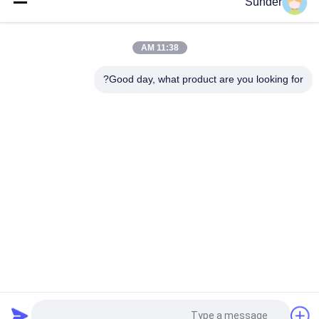
Sunder
فحص بطانية الصوف المرجانية الناعمة النسيج / 530GSM مادة البطانية
الاصطناعية
11:38 AM
بطانية شيربا مريحة مادة خضراء منقوشة 340GSM 100٪ بوليستر
Good day, what product are you looking for?
فئات شعبية
جميع
أقمشة بوليستر مخملية
نسيج بوليستر دقيق
مادة ثوب السباحة
مايكرو أقمشة تنجيد
نسيج محبوك نحى
نسيج المخمل الصغير
قماش القميص 
نسيج شبكي بوليستر
البوليستر