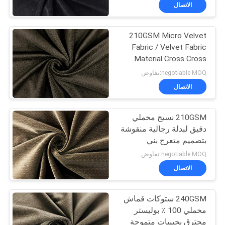
الاتصال
مراقبة
210GSM Micro Velvet
الجودة
10
Fabric / Velvet Fabric
Material Cross Cross
مايكرو أقمشة تنجيد
اتصل
Brown
negotiable MOQ:تفاوض
بنا
الاتصال
210GSM نسيج مخملي
أخبار
دقيق لبدلة رجالية منقوشة
بتصميم متعرج بني
27
اطلب
negotiable MOQ:تفاوض
اقتباس
الاتصال
مادة ثوب السباحة
240GSM ستوكات قماش
خريطة
مخملي 100 ٪ بوليستر
الموقع
محترق بحبيبات متموجة