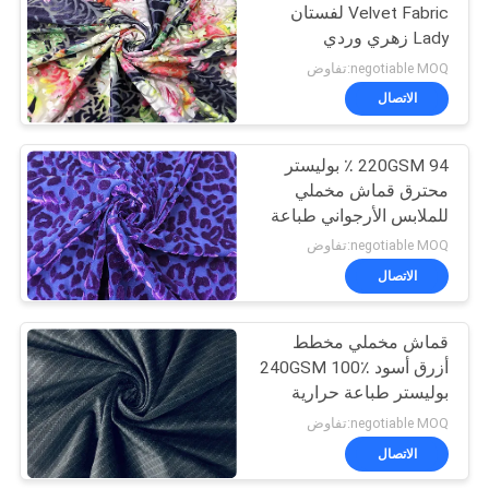
Velvet Fabric لفستان
Lady زهري وردي
4
190GSM 94٪ بوليستر
negotiable MOQ:تفاوض
قماش القميص
الاتصال
البوليستر
220GSM 94 ٪ بوليستر
محترق قماش مخملي
للملابس الأرجواني طباعة
ليوبارد
negotiable MOQ:تفاوض
الاتصال
13
قماش مخملي مخطط
نسيج شبكي بوليستر
أزرق أسود 240GSM 100٪
بوليستر طباعة حرارية
negotiable MOQ:تفاوض
الاتصال