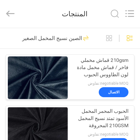
Haining
Lesun
Textile
المنتجات
Technology
CO.,LTD.
All
Rights
Reserved.
الصفحة
26
الصين نسيج المخمل الصغير
الرئيسية
نسيج بوليستر دقيق
210gsm قماش مخملي
منتجات
فاخر / قماش مخمل مادة
لون الطاووس الحبوب
معلومات
negotiable MOQ:تفاوض
عنا
الاتصال
21
أقمشة بوليستر
الحبوب المحمر المخمل
جولة
الأسود تمتد نسيج المخمل
في
مخملية
210GSM المحروقة
الناعمة
المعمل
negotiable MOQ:تفاوض