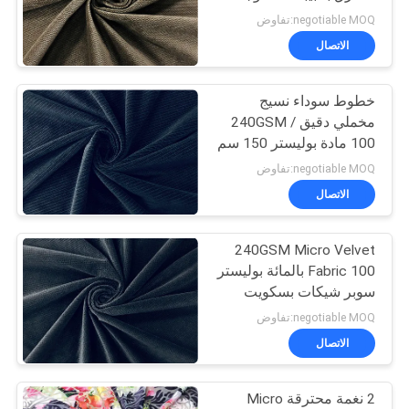
زيتون بني
negotiable MOQ:تفاوض
PRIVACY
الاتصال
34
POLICY
خطوط سوداء نسيج
نسيج المخمل الصغير
مخملي دقيق / 240GSM
100 مادة بوليستر 150 سم
negotiable MOQ:تفاوض
الاتصال
240GSM Micro Velvet
17
Fabric 100 بالمائة بوليستر
سوبر شيكات بسكويت
نسيج محبوك نحى
الوفل باللون الأسود
negotiable MOQ:تفاوض
الاتصال
2 نغمة محترقة Micro