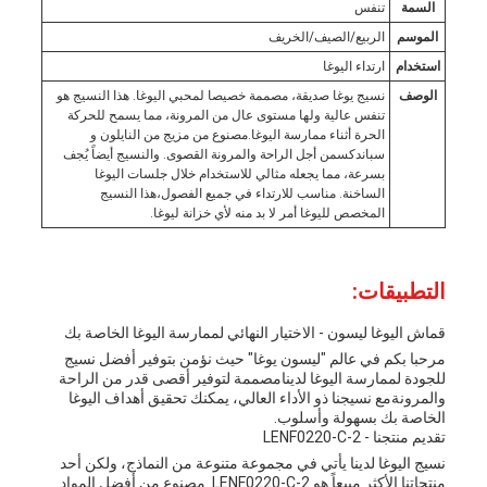
السمة
تنفس
الموسم
الربيع/الصيف/الخريف
استخدام
ارتداء اليوغا
الوصف
نسيج يوغا صديقة، مصممة خصيصا لمحبي اليوغا. هذا النسيج هو
تنفس عالية ولها مستوى عال من المرونة، مما يسمح للحركة
الحرة أثناء ممارسة اليوغا.مصنوع من مزيج من النايلون و
سباندكسمن أجل الراحة والمرونة القصوى. والنسيج أيضاً يُجف
بسرعة، مما يجعله مثالي للاستخدام خلال جلسات اليوغا
الساخنة. مناسب للارتداء في جميع الفصول،هذا النسيج
المخصص لليوغا أمر لا بد منه لأي خزانة ليوغا.
التطبيقات:
قماش اليوغا ليسون - الاختيار النهائي لممارسة اليوغا الخاصة بك
مرحبا بكم في عالم "ليسون يوغا" حيث نؤمن بتوفير أفضل نسيج
للجودة لممارسة اليوغا لدينامصممة لتوفير أقصى قدر من الراحة
والمرونةمع نسيجنا ذو الأداء العالي، يمكنك تحقيق أهداف اليوغا
الخاصة بك بسهولة وأسلوب.
تقديم منتجنا - LENF0220-C-2
نسيج اليوغا لدينا يأتي في مجموعة متنوعة من النماذج، ولكن أحد
منتجاتنا الأكثر مبيعاً هو LENF0220-C-2. مصنوع من أفضل المواد