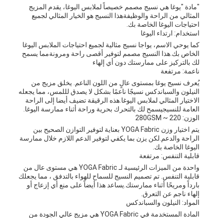
"مادة "يوغا هي نسيج مصمم خصيصاً لملابس اليوغا، يقدم المزيج
المثالي من الراحة والوظيفةهذا النسيج هو الخيار المثالي لجميع
احتياجات اليوغا الخاصة بك.
استخدام: ارتداء اليوغا
كما يوحي الاسم، يواجا نسيج مثالية لجميع احتياجات الملابس اليوغا
الخاص بك.هذا النسيج مصمم لتوفير أقصى راحة ومرونةمما يسمح
لك بالتركيز على ممارستك دون أي إلهاء
ناعمة: مرتفعة
يُعرف نسيج يوغا بمستوى عالٍ من اللون الناعم. يخلق مزيج من
النيلون والسباندكس نسيجًا ناعمًا بشكل لا يصدق لللمس، مما يجعله
الاختيار المثالي لملابس اليوغا.هذه الرقيقة تضيف أيضا إلى الراحة
العامة للنسيجيسمح لك بالتحرك بحرية وراحة أثناء ممارسة اليوغا.
الوزن: 220 ~ 280GSM
يتم اختيار وزن YOGA Fabric بعناية لتوفير التوازن الصحيح بين
الراحة والدعم.لكن يزن بما يكفي لتوفير الدعم اللازم خلال ممارسة
اليوغا الخاصة بك.
قابلية التنفس: مرتفعة
واحدة من الميزات الرئيسية لـ YOGA Fabric هي مستوى عال من
قابلية التنفس. تم تصميم النسيج للسماح للهواء بالتدفق ، مما يجعلك
بارداً ومريحًا أثناء ممارستك.يساعد هذا أيضاً على منع أي إزعاج أو
إلهاء ناجم عن التعرق.
المواد: النيلون والسباندكس
المادة المستخدمة في YOGA Fabric هي مزيج عالي الجودة من