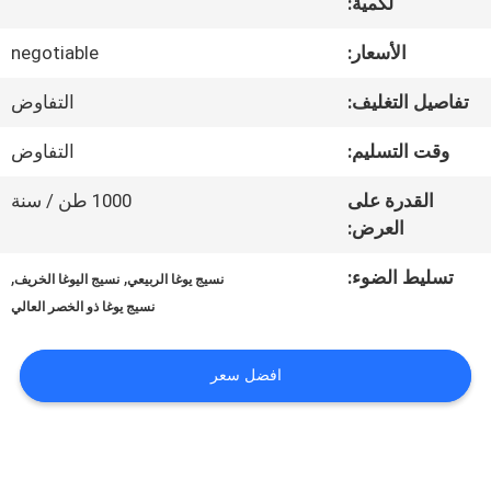
في
لكمية:
المعمل
الأسعار:
negotiable
تفاصيل التغليف:
التفاوض
مراقبة
وقت التسليم:
التفاوض
الجودة
القدرة على
1000 طن / سنة
العرض:
اتصل
تسليط الضوء:
,
,
نسيج يوغا الربيعي
نسيج اليوغا الخريف
بنا
نسيج يوغا ذو الخصر العالي
افضل سعر
أخبار
اطلب