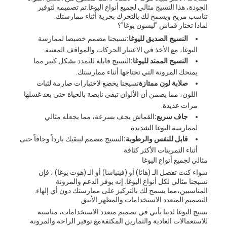
الجودة، هذا النسيج مثالي لجميع أنواع اليوغا.تم تصميمه لتوفير
تناسب مريح ويسمح لك بالتحرك بحرية أثناء ممارستك.
لماذا تختار قماش "ليسون يوغا"؟
النسيج الصديق لليوغا:
نسيجنا مصمم خصيصا لممارسة
اليوغا، مع الأخذ في الاعتبار الحركات والمواقف المعنية.
النسيج الممتد لليوغا:
النسيج قابلة للتمدد بشكل كبير مما
يمنحك المرونة التي تحتاجها أثناء ممارستك.
صلابة لون ممتازة
نسيجنا يخضع لاختبارات صارمة لثبات
اللون، مما يضمن أن الألوان تبقى نابضة بالحياة حتى بعد غسلها
مرات عديدة.
جاف سريع:
القماش يجف بسرعة، مما يجعله مثالي
لممارسة اليوغا الشديدة.
قابل للنفس والرطوبة:
النسيج مصمم ليبقيك بارداً وجافاً حتى
أثناء التمرينات الأكثر كثافة
مثالي لجميع أنواع اليوغا
سواء كنت تفضل الـ (هاثا) أو (فينياسا) أو الـ (هوت يوغا) ، فإن
نسيجنا مثالي لكل أنواع اليوغا. إنه يوفر الدعم والمرونة
المناسبين،مما يسمح لك بالتركيز على ممارستك دون أي إلهاء.
التصميم المتعدد الاستخدامات والمظهر الأنيق
نسيج اليوغا لدينا يأتي في تصميم متعدد الاستخدامات، مناسبة
للاستعمالات العادية والتمارين المكثفةمع توفير الراحة والمرونة