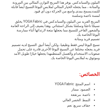
النيلون والسباندكس. يوفر هذا المزيج التوازن المثالي بين المرونة
والمتانة ، مما يجعله الخيار المثالي لملابس اليوغا.النسيج أيضاً قابلة
للتمدديسمح بمدى واسع من الحركة دون أي قيود.
لمسة ناعمة وسلسة
المزيج الفريد من النيلون والسباندكس في YOGA Fabric يخلق
نسيجًا ناعمًا وسلسًا بشكل استثنائي. وهذا يضيف إلى الراحة العامة
والشعور الفاخر للنسيج.مما يجعلها متعة لارتدائها أثناء ممارسة
اليوغا الخاصة بك.
تصميم فريد ومتانة
نسيج اليوغا ليس فقط وظيفيا، ولكن أيضا أنيق. النسيج لديه تصميم
فريد يجعله مختلفا عن النسيج اليوغا الأخرى.قادرة على تحمل
صعوبات الاستخدام والغسل المنتظمهذا يجعلها خيارًا طويل الأمد
وموثوق به لملابس اليوغا الخاصة بك.
الخصائص:
اسم المنتج: YOGA Fabric
الصمود: ممتاز
ناعمة: مرتفعة
النمط: الخصر العالي
جفاف سريع: نعم