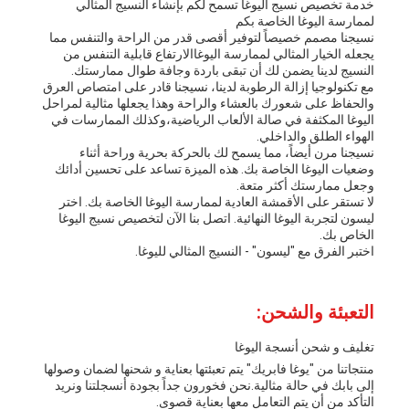
خدمة تخصيص نسيج اليوغا تسمح لكم بإنشاء النسيج المثالي
لممارسة اليوغا الخاصة بكم
نسيجنا مصمم خصيصاً لتوفير أقصى قدر من الراحة والتنفس مما
يجعله الخيار المثالي لممارسة اليوغاالارتفاع قابلية التنفس من
النسيج لدينا يضمن لك أن تبقى باردة وجافة طوال ممارستك.
مع تكنولوجيا إزالة الرطوبة لدينا، نسيجنا قادر على امتصاص العرق
والحفاظ على شعورك بالعشاء والراحة وهذا يجعلها مثالية لمراحل
اليوغا المكثفة في صالة الألعاب الرياضية،وكذلك الممارسات في
الهواء الطلق والداخلي.
نسيجنا مرن أيضاً، مما يسمح لك بالحركة بحرية وراحة أثناء
وضعيات اليوغا الخاصة بك. هذه الميزة تساعد على تحسين أدائك
وجعل ممارستك أكثر متعة.
لا تستقر على الأقمشة العادية لممارسة اليوغا الخاصة بك. اختر
ليسون لتجربة اليوغا النهائية. اتصل بنا الآن لتخصيص نسيج اليوغا
الخاص بك.
اختبر الفرق مع "ليسون" - النسيج المثالي لليوغا.
التعبئة والشحن:
تغليف و شحن أنسجة اليوغا
منتجاتنا من "يوغا فابريك" يتم تعبئتها بعناية و شحنها لضمان وصولها
إلى بابك في حالة مثالية.نحن فخورون جداً بجودة أنسجلتنا ونريد
التأكد من أن يتم التعامل معها بعناية قصوى.