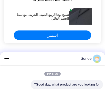
نسيج يوغا الربيع الصيف الخريف مع نمط
الخصر العالي
استمر
نسيج اليوغا
Sunder
ارتداء اليوغا اليوغا النسيج مع ناعمة عالية وصمود اللون ممتازة
6:06 PM
نسيج يوغا متين ممتاز لممارسة الرياضة / الداخلية / الخارجية
Good day, what product are you looking for?
نسيج اليوغا عالي المرونة مع مزيج نايلون سباندكس
فئات شعبية
جميع