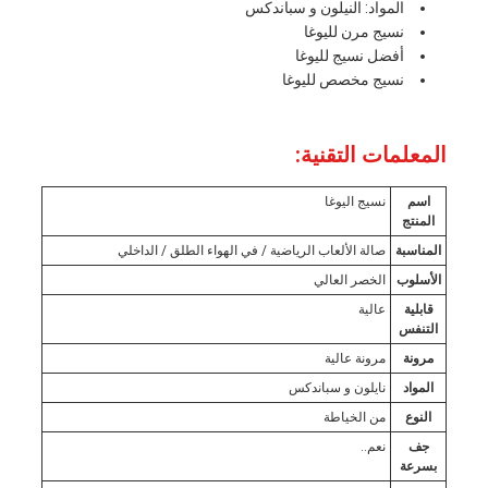
المواد: النيلون و سباندكس
نسيج مرن لليوغا
أفضل نسيج لليوغا
نسيج مخصص لليوغا
المعلمات التقنية:
اسم
نسيج اليوغا
المنتج
المناسبة
صالة الألعاب الرياضية / في الهواء الطلق / الداخلي
الأسلوب
الخصر العالي
قابلية
عالية
التنفس
مرونة
مرونة عالية
المواد
نايلون و سباندكس
النوع
من الخياطة
جف
نعم..
بسرعة