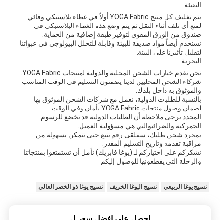
التعبئة
يتم تغليف كل منتج YOGA Fabric أولاً في غطاء بلاستيكي وقائي
لمنع أي تلف أثناء النقل.ثم يتم وضع هذه الغطاء البلاستيكي في
صندوق من الورق المقوى لتوفير طبقة إضافية من الحماية.
نستخدم أيضاً مواد صديقة للبيئة وقابلة للتحلل البيولوجي في عبواتنا
لتقليل تأثيرنا على البيئة.
البحرية
نحن نقدم خيارات الشحن المحلية والدولية لمنتجات YOGA Fabric.
شركاء الشحن المحليين لدينا يضمنون التسليم في الوقت المناسب
والموثوق به داخل بلدك.
بالنسبة للطلبات الدولية، نعمل مع شركات الشحن الموثوق بها
لضمان وصول منتجات YOGA Fabric بأمان وفي الوقت
المحدد.يرجى ملاحظة أن الطلبات الدولية قد تخضع للرسوم
الجمركية والضرائبوالتي هي مسؤولية العميل.
بمجرد شحن طلبك، ستتلقى رقم تتبع حتى تتمكن بسهولة من
مراقبة تقدمه وتاريخ التسليم المقدر.
نشكركم على اختياركم لـ (يوغا فابريك) نأمل أن تستمتعوا بمنتجاتنا
والرحلة التي يقطعونها للوصول إليكم
نسيج يوغا الربيعي
نسيج اليوغا الخريف
نسيج يوغا ذو الخصر العالي
احصل على افضل سعر ل