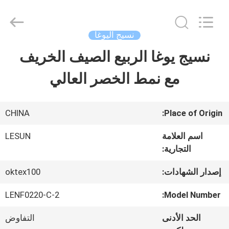
Haining
Lesun
Textile
Technology
نسيج اليوغا
CO.,LTD.
All
نسيج يوغا الربيع الصيف الخريف
الصفحة
Rights
Reserved.
مع نمط الخصر العالي
الرئيسية
منتجات
CHINA
Place of Origin:
اسم العلامة
LESUN
التجارية:
معلومات
عنا
إصدار الشهادات:
oktex100
LENF0220-C-2
Model Number:
جولة
الحد الأدنى
التفاوض