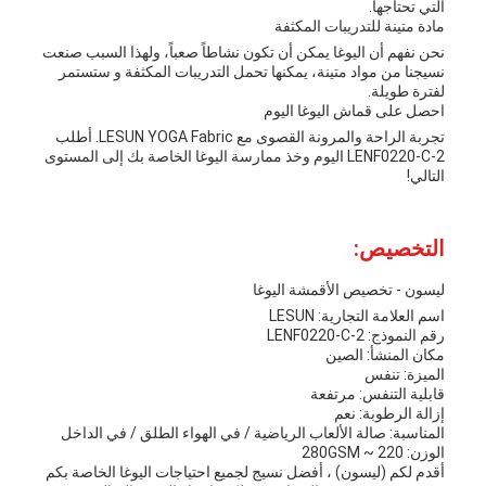
التي تحتاجها.
مادة متينة للتدريبات المكثفة
نحن نفهم أن اليوغا يمكن أن تكون نشاطاً صعباً، ولهذا السبب صنعت
نسيجنا من مواد متينة، يمكنها تحمل التدريبات المكثفة و ستستمر
لفترة طويلة.
احصل على قماش اليوغا اليوم
تجربة الراحة والمرونة القصوى مع LESUN YOGA Fabric. أطلب
LENF0220-C-2 اليوم وخذ ممارسة اليوغا الخاصة بك إلى المستوى
التالي!
التخصيص:
ليسون - تخصيص الأقمشة اليوغا
اسم العلامة التجارية: LESUN
رقم النموذج: LENF0220-C-2
مكان المنشأ: الصين
الميزة: تنفس
قابلية التنفس: مرتفعة
إزالة الرطوبة: نعم
المناسبة: صالة الألعاب الرياضية / في الهواء الطلق / في الداخل
الوزن: 220 ~ 280GSM
أقدم لكم (ليسون) ، أفضل نسيج لجميع احتياجات اليوغا الخاصة بكم