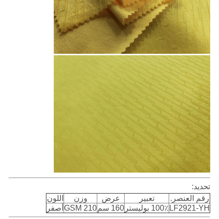
تحديد:
رقم العنصر.
تعبير
عرض
وزن
اللون
LF2921-YH
100٪ بوليستر
160 سم
210 GSM
أصفر