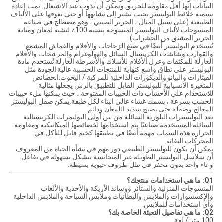
النباتات.إنها أقل مقاومة للحريق ويمكن أن تذوب عند الاشتعال. تمت إعادة
تسمية خلائط البوليستر بحيث تشير إلى تشابهها أو حتى تفوقها على الألياف
الطبيعية (على سبيل المثال ، الحرير الصيني ، وهو مصطلح في صناعة
المنسوجات لألياف البوليستر المنسوجة بنسبة 100٪ لتشبه لمعان ومتانة
الحرير المشتق من الحشرات).
تُستخدم البوليستر أيضًا في صنع الزجاجات والأفلام والقماش المشمع
والقوارب وشاشات الكريستال السائل والهولوغرام والمرشحات والأفلام
العازلة للمكثفات وعزل الأفلام للأسلاك والأشرطة العازلة.تُستخدم مادة
البوليستر على نطاق واسع كنهاية للمنتجات الخشبية عالية الجودة مثل
القيثارات والبيانو والديكورات الداخلية للمركبة / اليخوت.الخصائص
المتغيرة الانسيابية للبوليستر القابل للتطبيق بالرش يجعلها مثالية
للاستخدام على الأخشاب ذات الحبيبات المفتوحة ، حيث يمكنها ملء حبيبات
الخشب بسرعة ، بسمك غشاء عالي البناء لكل طبقة.يمكن صقل البوليستر
المعالج وصقله حتى يصبح شديد اللمعان ودائم.
تعد البوليسترات البلورية السائلة من بين أولى البوليمرات الكريستالية
السائلة المستخدمة صناعيًا.يتم استخدامها لخصائصها الميكانيكية ومقاومة
الحرارة.هذه السمات مهمة أيضًا في تطبيقها كختم قابل للتآكل في
المحركات النفاثة.
يمكن أن يكون للبوليستر الطبيعي دور مهم في نشأة الحياة.من المعروف
أن سلاسل البوليستر الطويلة غير المتجانسة تتشكل بسهولة في تفاعل
وعاء واحد بدون محفز في ظل ظروف حيوية بسيطة.
Q1: ما هي استخدامات منتجك؟
المنسوجات المنزلية والستائر ووسائد الأريكة والأحذية والألعاب
والإكسسوارات والملابس والبطانيات وملابس السباحة والملابس الداخلية
وأي استخدامات للملابس.
Q2: ما هي تفاصيل التعبئة الخاصة بك؟
100 متر / لفة