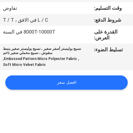
وقت التسليم:
تفاوض
مراقبة
شروط الدفع:
L / C في الافق ، T / T
الجودة
القدرة على
8000T-10000T في السنة
العرض:
اتصل
تسليط الضوء:
نسيج بوليستر أصفر صغير ، نسيج بوليستر صغير بنمط
بنا
منقوش ، نسيج مخملي صغير ناعم
,
,
Embossed Pattern Micro Polyester Fabric
Soft Micro Velvet Fabric
أخبار
افضل سعر
اطلب
اقتباس
خريطة
الموقع