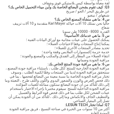
لفة معبأة بواسطة كيس بلاستيكي قوي وشفاف
Q3: كيف تقوم بشحن البضائع الخاصة بك وأين ميناء التحميل الخاص بك؟
عن طريق البحر / الجو / صريح
شنغهاي / نينغبو
س 4: ما هي منشأة المصنع الخاص بك؟
حاليا نحن نمتلك 10 آلات حياكة Karl Mayer متقدمة و 10 آلات تزييف
شعاع.
القدرة: 8000 - 10000 طن سنويا
س 5: ما هي خدماتك الأساسية؟
يمكنك الحصول على عينات مجانية مع أوراق البيانات الفنية ؛
يمكننا إنتاج المنتجات وفقا لاحتياجات العملاء ؛
تحديد مصادر المنتجات الأخرى للعملاء ؛
خدمة حزمة إكسسوارات الملابس وقفة واحدة ؛
انتقاء العملاء من المطار إلى الفندق والمكتب والمصنع والعودة ؛
مراقبة الجودة وضمانها.
س 6: ما هي مراقبة جودة المنتج الخاص بك:
مراقبة الجودة الخارجية للمنتج: لكل طلب ، باستثناء مراقبة جودة المصنع ،
ستتحقق مراقبة الجودة لدينا من المنتجات وفقًا لكمية الطلب ، وسوف
تختار مراقبة الجودة الخاصة بنا نسبة معينة من البضائع لفحصها ، بما في
ذلك فحص العرض والوزن والشعور اليدوي واللون واللف طرح ، التعبئة وما
إلى ذلك للتأكد من أن جودة البضائع ستكون مماثلة للعينات المؤكدة.
مراقبة الجودة الداخلية للمنتج: سيقوم مختبرنا بإجراء الاختبار باستخدام
عينات الشحن لكل طلب.بما في ذلك فحص قوة الترابط والغسيل
والتنظيف الجاف والانكماش وما إلى ذلك ، للتأكد من أن الجودة يمكن أن
تصل إلى المعيار الصناعي.
Q7: لماذا تختار LESUN TECH:
أكثر من 10 سنوات من الخبرة في صناعة النسيج ، فريق مراقبة الجودة
المهنية للغاية.