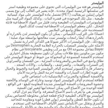
البوليستر
البوليستر هو فئة من البوليمرات التي تحتوي على مجموعة وظيفية استر
في سلسلتها الرئيسية.كمواد محددة ، فإنه يشير في الغالب إلى نوع يسمى
البولي إيثيلين تيريفثاليت (PET).تشتمل مادة البوليستر على مواد كيميائية
طبيعية ، مثل تلك الموجودة في قشرة النبات ، وكذلك المواد التركيبية مثل
البوليبوتيرات.البوليسترات الطبيعية وعدد قليل من المواد الاصطناعية قابلة
للتحلل ، لكن معظم البوليسترات الاصطناعية ليست كذلك.المواد
المستخدمة على نطاق واسع في الملابس.
اعتمادًا على التركيب الكيميائي ، يمكن أن يكون البوليستر لدن بالحرارة أو
بالحرارة.هناك أيضًا راتنجات بوليستر تمت معالجتها بواسطة مواد صلبة ؛
ومع ذلك ، فإن البوليسترات الأكثر شيوعًا هي اللدائن الحرارية.تشمل
الأمثلة على بوليستر المتصلب بالحرارة العلامة التجارية Desmophen من
Bayer.تتفاعل مجموعة OH مع مركب وظيفي Isocyanate في نظام
مكون من مكونين ينتج طلاءات يمكن أن تكون مصطبغة بشكل اختياري.
تُستخدم الأقمشة المنسوجة أو المحبوكة من خيوط أو خيوط البوليستر على
نطاق واسع في الملابس والمفروشات المنزلية ، من القمصان والسراويل
إلى السترات والقبعات ، والشراشف ، والبطانيات ، والأثاث المنجد ،
وحصائر فأرة الكمبيوتر.تُستخدم ألياف البوليستر الصناعية والخيوط والحبال
في تقوية إطارات السيارات وأقمشة أحزمة النقل وأحزمة الأمان
والأقمشة المطلية والتعزيزات البلاستيكية ذات امتصاص عالي
الطاقة.تُستخدم ألياف البوليستر كمواد توسيد وعازلة في الوسائد والألحفة
وحشوة المفروشات.أقمشة البوليستر شديدة المقاومة للبقع - في الواقع ،
الفئة الوحيدة من الأصباغ التي يمكن استخدامها لتغيير لون أقمشة
البوليستر هي ما يُعرف باسم الأصباغ المتفرقة. وأحيانًا يتم غزل ألياف
البوليستر مع الألياف الطبيعية لإنتاج قطعة قماش مخلوطة الخصائص.يمكن
أن تكون خلائط القطن والبوليستر (بولي قطن) قوية ومقاومة للتجاعيد
والتمزق وتقلل من الانكماش.تتميز الألياف الاصطناعية التي تستخدم
البوليستر بمقاومة عالية للماء والرياح والبيئية مقارنة بالألياف المشتقة من