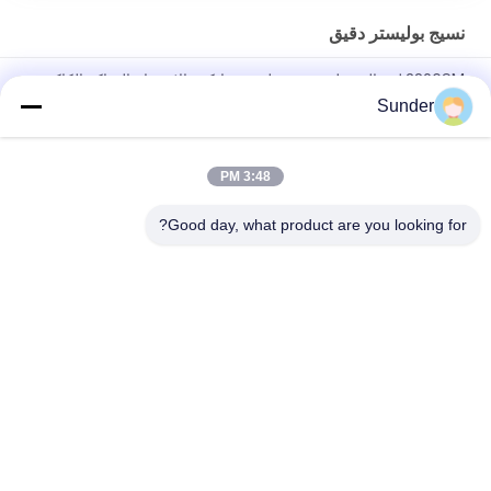
نسيج بوليستر دقيق
280GSM لينة المخملية نسيج بوليستر مايكرو الاعوجاج الحياكة الكاكي
160 سم العرض
Sunder
240GSM 92 بالمائة بوليستر 8 بالمائة Spandex Weft Knitting Blue
Green
3:48 PM
92 ٪ نسيج البوليستر الصغير بسط لحمة لحياكة ملابس اليوغا الفحم هيذر
Good day, what product are you looking for?
فئات شعبية
جميع
أقمشة بوليستر مخملية
نسيج بوليستر دقيق
مادة ثوب السباحة
مايكرو أقمشة تنجيد
نسيج محبوك نحى
نسيج المخمل الصغير