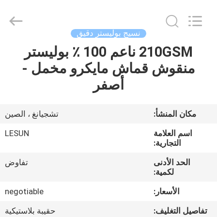
Haining
Lesun
Textile
Technology
CO.,LTD.
نسيج بوليستر دقيق
All
Rights
Reserved.
210GSM ناعم 100 ٪ بوليستر
الصفحة
منقوش قماش مايكرو مخمل -
الرئيسية
أصفر
منتجات
مكان المنشأ:
تشجيانغ ، الصين
معلومات
اسم العلامة
LESUN
عنا
التجارية:
الحد الأدنى
تفاوض
لكمية:
جولة
في
الأسعار:
negotiable
المعمل
تفاصيل التغليف:
حقيبة بلاستيكية