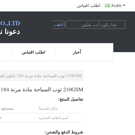
Arabic
اطلب اقتباس
O.,LTD
دعونا ن
أخبار
اطلب اقتباس
210GSM ثوب السباحة مادة مرنة 84٪ نايلون لفستان البيت أبيض
210GSM ثوب السباحة مادة مرنة 84٪ نايلون لفستان البيت أبيض
تفاصيل المنتج:
مكان المنشأ:
تشجيانغ ،
اسم العلامة التجارية:
N
شروط الدفع والشحن: