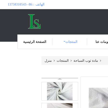
الهاتف ::
86--13758310543
مات عنا
المنتجات
الصفحة الرئيسية
مادة ثوب السباحة
المنتجات
منزل