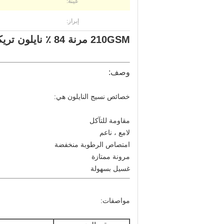
عينة:
إبراز:
210GSM مرنة 84 ٪ نايلون تريكو نسيج مرن لملابس السباحة - أبيض
وصف:
خصائص نسيج النايلون هي:
مقاومة للتآكل
لامع ، ناعم
امتصاص الرطوبة منخفضة
مرونة ممتازة
غسيل بسهولة
مواصفات: