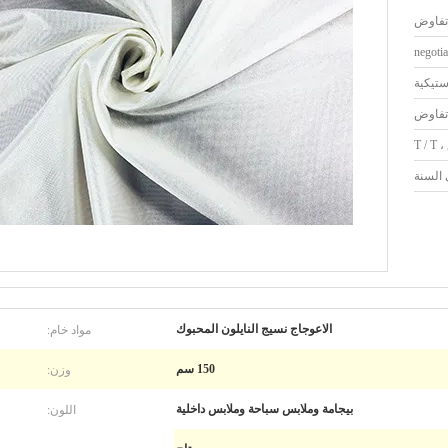
تفاوض
negotia
ستيكية
تفاوض
مواد خام:
الاعوجاج نسيج النايلون المحبوك
وزن:
150 سم
اللون:
بيجامة وملابس سباحة وملابس داخلية