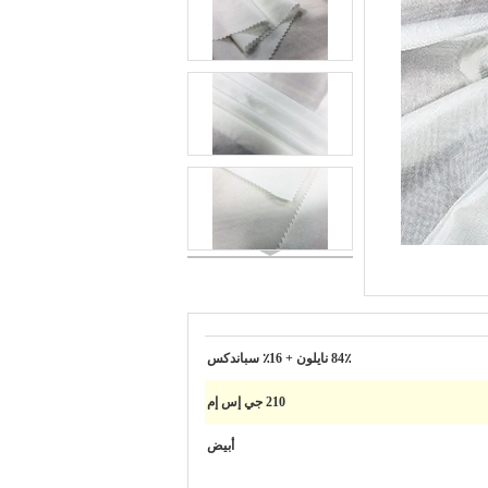
84٪ نايلون + 16٪ سباندكس
210 جي إس إم
أبيض