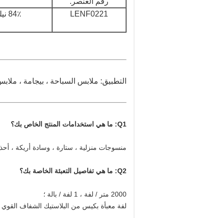
رقم العنصر.
LENF0221
84٪ نيلون ، 16٪ دنة
التطبيق: ملابس السباحة ، بيجامة ، ملابس
Q1: ما هي استخدامات المنتج الخاص بك؟
منسوجات منزلية ، ستارة ، وسادة أريكة ، أحذ
Q2: ما هي تفاصيل التعبئة الخاصة بك؟
2000 متر / لفة ، 1 لفة / بالة ؛
لفة معبأة بكيس من البلاستيك الشفاف القوي