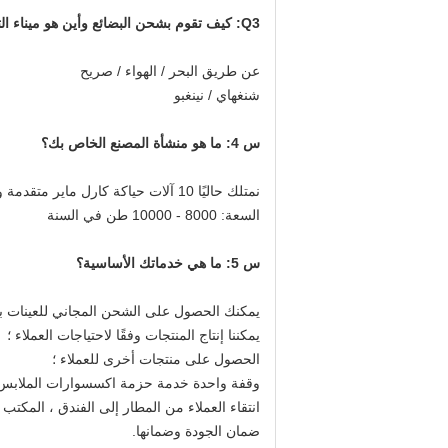
Q3: كيف تقوم بشحن البضائع وأين هو ميناء التحميل الخاص بك؟
عن طريق البحر / الهواء / صريح
شنغهاي / نينغبو
س 4: ما هو منشأة المصنع الخاص بك؟
نمتلك حاليًا 10 آلات حياكة كارل ماير متقدمة و 10 آلات تزييف شعاع.
السعة: 8000 - 10000 طن في السنة
س 5: ما هي خدماتك الأساسية؟
يمكنك الحصول على الشحن المجاني للعينات باست
يمكننا إنتاج المنتجات وفقًا لاحتياجات العملاء ؛
الحصول على منتجات أخرى للعملاء ؛
وقفة واحدة خدمة حزمة اكسسوارات الملابس 
انتقاء العملاء من المطار إلى الفندق ، المكتب ،
ضمان الجودة وضمانها.