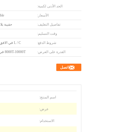
الحد الأدنى لكمية:
الأسعار:
ble
تفاصيل التغليف:
حقيبة بلا
وقت التسليم:
شروط الدفع:
L / C في الافق ، T / T
القدرة على العرض:
8000T-10000T في السنة
اتصل
اسم المنتج:
عرض:
الاستخدام: