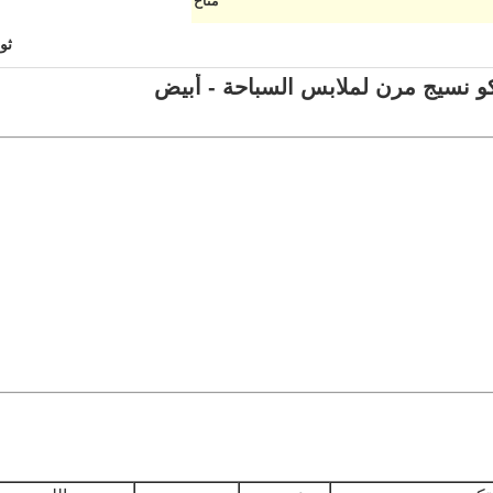
متاح
ثو