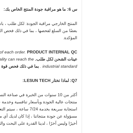
س 6: ما هو مراقبة جودة المنتج الخاص بك:
المنتج الخارجي مراقبة الجودة: لكل طلب ، باست
بعضًا من السلع لفحصها ، بما في ذلك فحص الع
المؤكدة.
of each order.
عينات الشحن لكل طلب.
lity can reach the
industrial standard .
بما في ذلك فحص قوة ال
Q7: لماذا تختار LESUN TECH:
أكثر من 10 سنوات من الخبرة في صناعة النسيج ، فريق مراقبة الجودة المهنية للغاية.
منتجات عالية الجودة وبأسعار تنافسية وخدمة جيدة و quaity
استجابة سريعة بخدمة 7/24 ساعة ، سيتم التعامل مع جميع الأسئلة ورسائل البريد الإلكتروني في غضون 12 ساعة.
مسؤولة عن جودة منتجاتنا ، إذا كان لديك أي 
أخيرًا وليس آخرًا ، لدينا القدرة على البحث وال