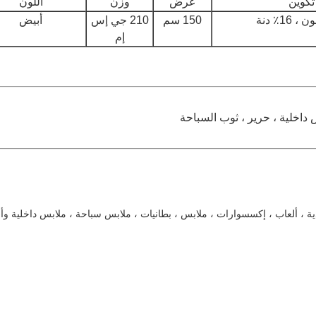
تكوين
عرض
وزن
اللون
150 سم
210 جي إس
أبيض
إم
 داخلية ، حرير ، ثوب السباحة
ية ، ألعاب ، إكسسوارات ، ملابس ، بطانيات ، ملابس سباحة ، ملابس داخلية و