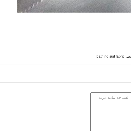
,
سط
bathing suit fabric